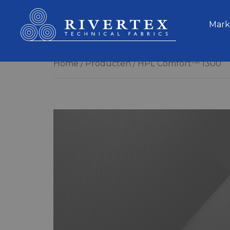
Rivertex Technical Fabrics Group
Mark
Home
Producten
HPL Comfort™ 1300