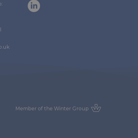
:
l
o.uk
Member of the
Winter Group