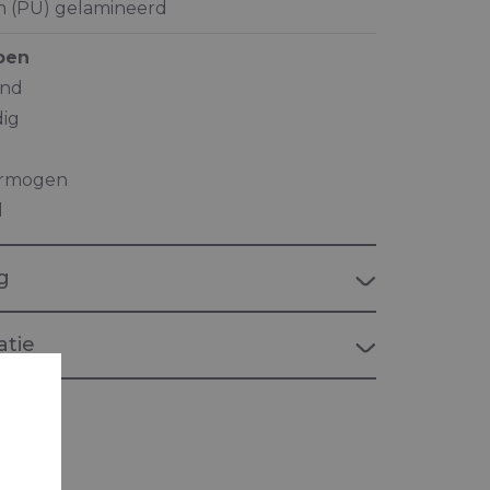
n (PU) gelamineerd
pen
end
ig
rmogen
l
g
tie
MARINE"
or maritieme toepassingen