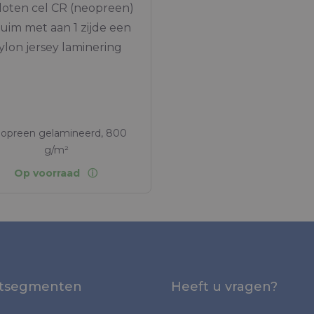
loten cel CR (neopreen)
uim met aan 1 zijde een
ylon jersey laminering
opreen gelamineerd, 800
g/m²
Op voorraad
tsegmenten
Heeft u vragen?