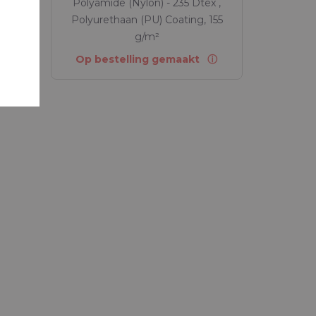
ex ,
Polyamide (Nylon) - 235 Dtex ,
 240
Polyurethaan (PU) Coating, 155
g/m²
Op bestelling gemaakt