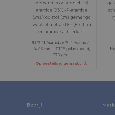
ademend en waterdicht M-
ges
aramide (93%)/P-aramide
sch
(5%)/koolstof (2%) gemengd
n
weefsel met ePTFE (FR) film
en aramide achterkant
93 % M-Aramid / 5 % P-Aramid / 2
% AS Yarn, ePTFE gelamineerd,
Ne
270 g/m²
Op bestelling gemaakt
Bedrijf
Mark