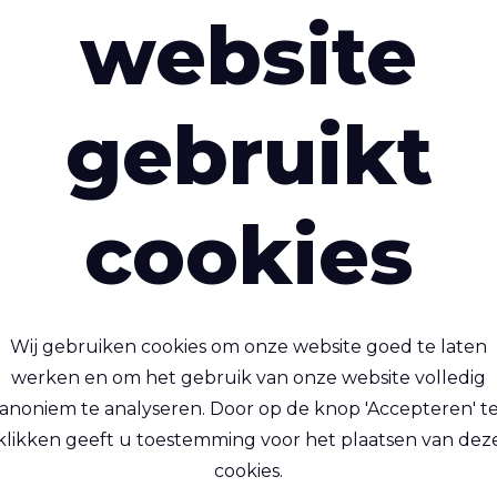
website
interessant zijn
gebruikt
cookies
Riverseal® 200
Riverseal® 200 I
Wij gebruiken cookies om onze website goed te laten
werken en om het gebruik van onze website volledig
chtgewicht, luchtdicht,
Lichtgewicht, lasbaar
anoniem te analyseren. Door op de knop 'Accepteren' t
PU-coating aan 1 zijde,
waterdicht, TPU-coatin
klikken geeft u toestemming voor het plaatsen van dez
nylon
1 zijde, nylon
cookies.