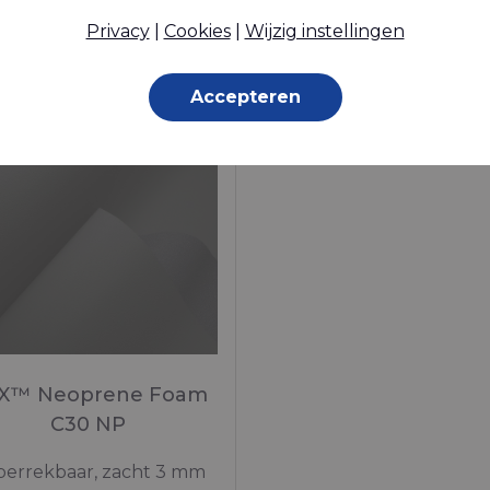
yamide (Nylon) - 235 Dtex ,
Polyamide (Nylon) - 235 Dt
rmoplastisch polyurethaan
TPU (Ether) gelamineerd,
Privacy
|
Cookies
|
Wijzig instellingen
PU) gelamineerd, 270 g/m²
g/m²
Op voorraad
Op bestelling gemaakt
Accepteren
X™ Neoprene Foam
C30 NP
errekbaar, zacht 3 mm