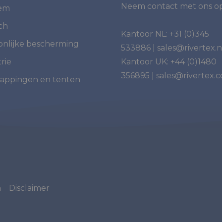
Neem contact met ons op
iem
ch
Kantoor NL:
+31 (0)345
onlijke bescherming
533886
|
sales@rivertex.n
rie
Kantoor UK:
+44 (0)1480
356895
|
sales@rivertex.c
appingen en tenten
n
Disclaimer