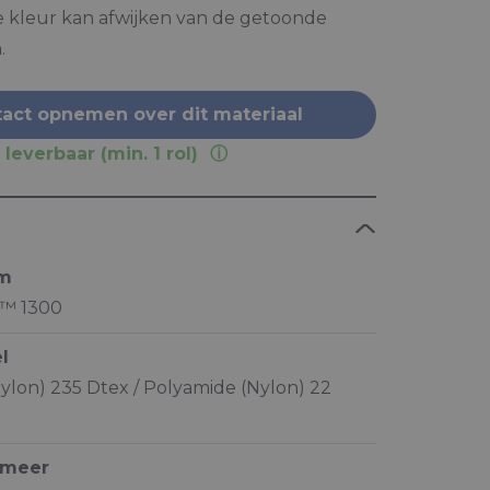
e kleur kan afwijken van de getoonde
.
act opnemen over dit materiaal
 leverbaar (min. 1 rol)
am
™ 1300
l
ylon) 235 Dtex / Polyamide (Nylon) 22
ymeer