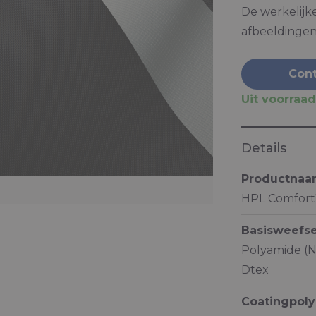
De werkelijk
afbeeldingen
Cont
Uit voorraad
Details
Productna
HPL Comfort
Basisweefse
Polyamide (N
Dtex
Coatingpol