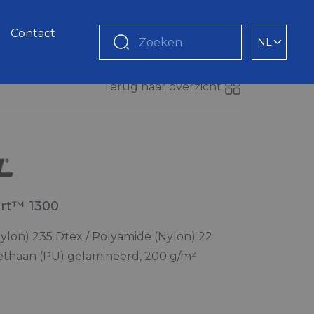
Contact
NL
Zoeken
Terug naar overzicht
rt™ 1300
ylon) 235 Dtex / Polyamide (Nylon) 22
ethaan (PU) gelamineerd, 200 g/m²