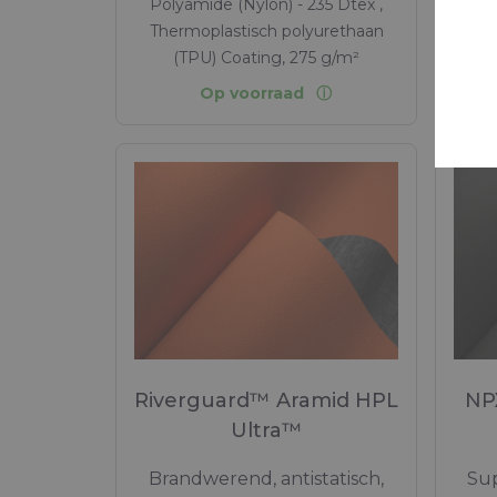
Polyamide (Nylon) - 235 Dtex ,
Pol
Thermoplastisch polyurethaan
The
(TPU) Coating, 275 g/m²
(T
Op voorraad
Riverguard™ Aramid HPL
NP
Ultra™
Brandwerend, antistatisch,
Sup