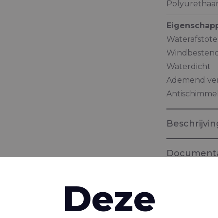
Polyurethaa
Eigenschap
Waterafstot
Windbestend
Waterdicht
Ademend ve
Antischimme
Beschrijvin
Documenta
Brochure "
Deze
Weefsels vo