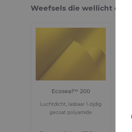
Weefsels die wellicht ook 
Ecoseal™ 200
Luchtdicht, lasbaar 1-zijdig
Li
gecoat polyamide
T