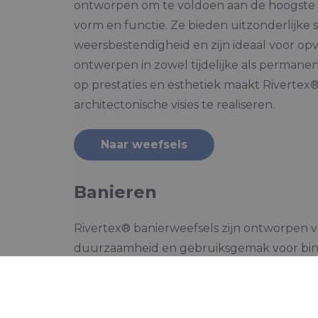
ontworpen om te voldoen aan de hoogste
vorm en functie. Ze bieden uitzonderlijke ste
weersbestendigheid en zijn ideaal voor o
ontwerpen in zowel tijdelijke als permanent
op prestaties en esthetiek maakt Riverte
architectonische visies te realiseren.
Naar weefsels
Banieren
Rivertex® banierweefsels zijn ontworpen vo
duurzaamheid en gebruiksgemak voor binn
assortiment omvat zowel traditionele opties
stoffen die een duurzamere keuze bieden 
prestaties.