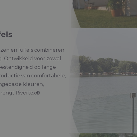
fels
ezen en luifels combineren
ng. Ontwikkeld voor zowel
bestendigheid op lange
productie van comfortabele,
ngepaste kleuren,
brengt Rivertex®