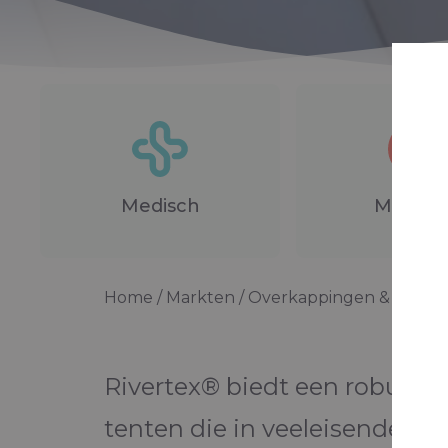
Medisch
Maritie
Home
Markten
Overkappingen & Tente
Rivertex® biedt een robuuste 
tenten die in veeleisende o