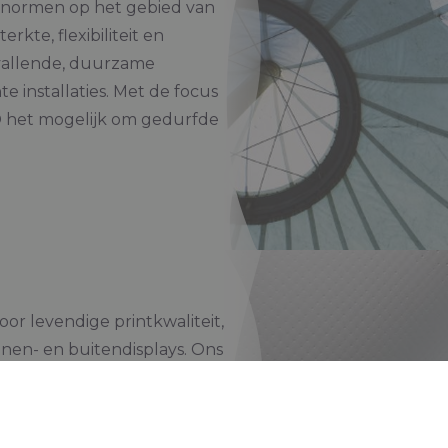
 normen op het gebied van
rkte, flexibiliteit en
pvallende, duurzame
e installaties. Met de focus
x® het mogelijk om gedurfde
or levendige printkwaliteit,
en- en buitendisplays. Ons
 als innovatieve PVC-vrije
zonder in te leveren op