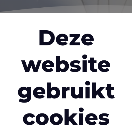
Deze
website
Persoonlijke
m
In
bescherming
gebruikt
n
cookies
selectie weefsels die speciaal zijn on
mgevingen worden gebruikt. Onze mate