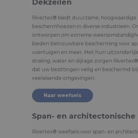
Dekzeilen
Rivertex® biedt duurzame, hoogwaardige 
beschermhoezen in diverse industrieën. On
ontworpen om extreme weersomstandighed
bieden betrouwbare bescherming voor app
voertuigen en meer. Met hun uitzonderlij
straling, water en slijtage zorgen Rivert
dat uw bezittingen veilig en beschermd blij
veeleisende omgevingen.
Naar weefsels
Span- en architectonische
Rivertex® weefsels voor span- en architect