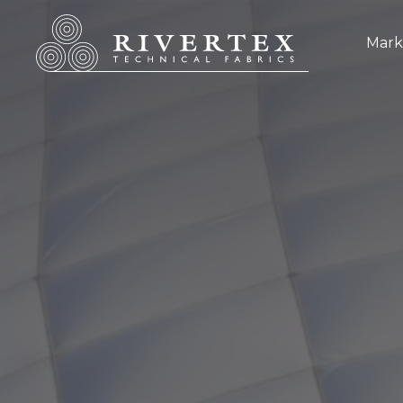
Rivertex Technical Fabrics Group
Mark