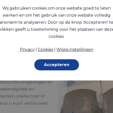
n langdurige prestaties en zijn ideaal
Wij gebruiken cookies om onze website goed te laten
rs. Met een focus op kwaliteit biedt R
werken en om het gebruik van onze website volledig
anoniem te analyseren. Door op de knop 'Accepteren' t
en semi-permanente constructies.
klikken geeft u toestemming voor het plaatsen van dez
ele structuren,
cookies.
Privacy
|
Cookies
|
Wijzig instellingen
r opblaasbare en
Accepteren
opvang zijn ontworpen voor
Ze zijn ontworpen om te
rukbezochte omgevingen en
bestendigheid en
nten, snelle inzet of
aarop u kunt vertrouwen