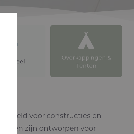
Overkappingen &
dustrieel
Tenten
twikkeld voor constructies en
rialen zijn ontworpen voor