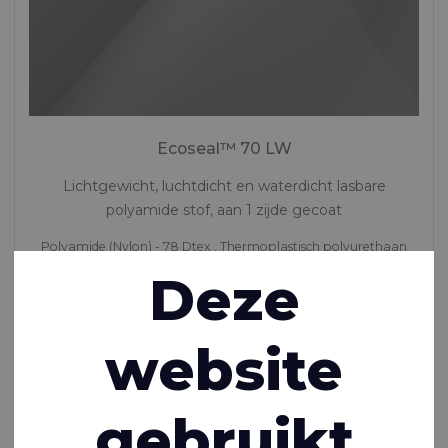
Ecoseal™ 70 LW
Lichtgewicht, luchtdicht en waterdicht lasbare
polyamide stof, aan 1 zijde gecoat
Polyamide (Nylon) - 78 Dtex , Thermoplastisch polyurethaan
(TPU) Coating, 170 g/m²
Deze
Op voorraad
website
gebruikt