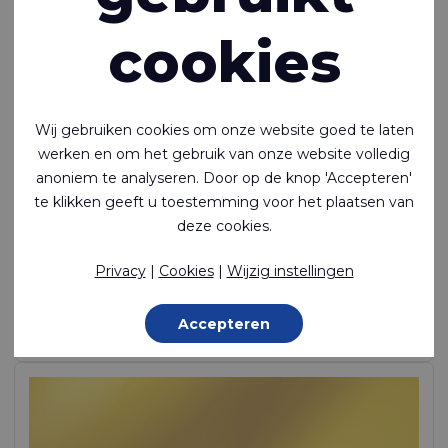
cookies
Wij gebruiken cookies om onze website goed te laten
werken en om het gebruik van onze website volledig
anoniem te analyseren. Door op de knop 'Accepteren'
te klikken geeft u toestemming voor het plaatsen van
Ecoseal™ 200
deze cookies.
Luchtdicht, lasbaar 1-zijdig gecoat polyamide
Privacy
|
Cookies
|
Wijzig instellingen
Polyamide (Nylon) - 235 Dtex , Thermoplastisch polyurethaan
(TPU) Coating, 275 g/m²
Accepteren
Op voorraad