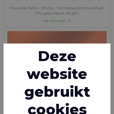
Polyamide (Nylon) - 235 Dtex , Thermoplastisch polyurethaan
(TPU) gelamineerd, 270 g/m²
Op voorraad
Deze
website
gebruikt
cookies
Riverseal® 200 IM