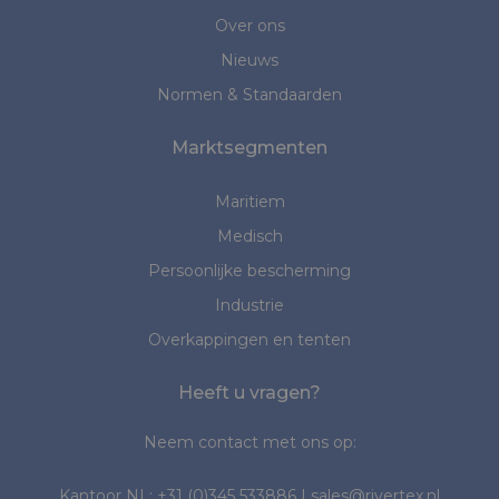
Over ons
Nieuws
Normen & Standaarden
Marktsegmenten
Maritiem
Medisch
Persoonlijke bescherming
Industrie
Overkappingen en tenten
Heeft u vragen?
Neem contact met ons op:
Kantoor NL:
+31 (0)345 533886
|
sales@rivertex.nl