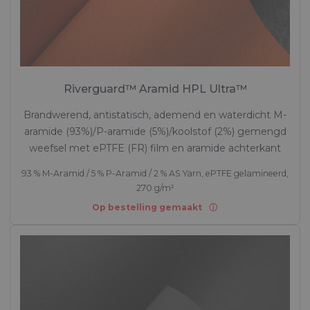
Riverguard™ Aramid HPL Ultra™
Brandwerend, antistatisch, ademend en waterdicht M-
aramide (93%)/P-aramide (5%)/koolstof (2%) gemengd
weefsel met ePTFE (FR) film en aramide achterkant
93 % M-Aramid / 5 % P-Aramid / 2 % AS Yarn, ePTFE gelamineerd,
270 g/m²
Op bestelling gemaakt