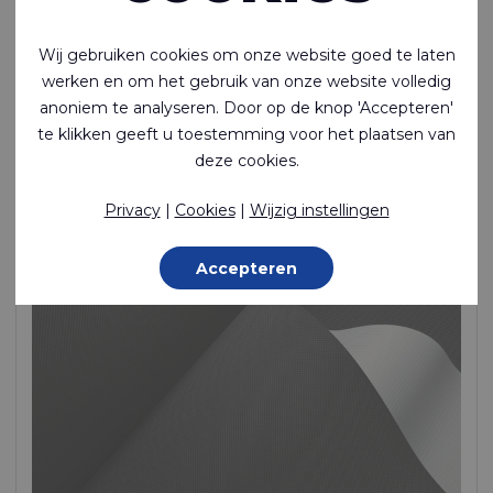
Lichtgewicht, lasbaar, waterdicht, TPU-coating aan 1
Wij gebruiken cookies om onze website goed te laten
zijde, nylon
werken en om het gebruik van onze website volledig
Polyamide (Nylon) - 235 Dtex , TPU (Ether) gelamineerd, 240
anoniem te analyseren. Door op de knop 'Accepteren'
g/m²
te klikken geeft u toestemming voor het plaatsen van
deze cookies.
Op bestelling gemaakt
Privacy
|
Cookies
|
Wijzig instellingen
Accepteren