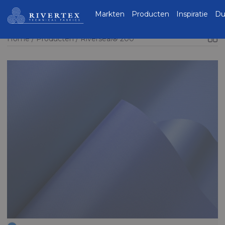
Rivertex Technical
Markten
Producten
Inspiratie
Du
Fabrics Group
Home
Producten
Riverseal® 200