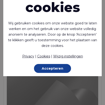
cookies
Wij gebruiken cookies om onze website goed te laten
werken en om het gebruik van onze website volledig
Ecoseal™ Film T400 87A (duplicate of 136)
anoniem te analyseren. Door op de knop 'Accepteren'
Lasbare TPU-polyetherfilm van 400 micron
te klikken geeft u toestemming voor het plaatsen van
deze cookies.
Unsupported Film, TPU (Ether) Film, 450 g/m²
Op voorraad
Privacy
|
Cookies
|
Wijzig instellingen
Accepteren