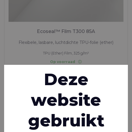
Ecoseal™ Film T300 85A
Flexibele, lasbare, luchtdichte TPU-folie (ether)
TPU (Ether) Film, 325 g/m²
Op voorraad
Deze
website
gebruikt