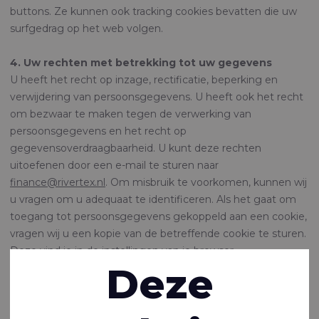
buttons. Ze kunnen ook tracking cookies bevatten die uw
surfgedrag op het web volgen.
4. Uw rechten met betrekking tot uw gegevens
U heeft het recht op inzage, rectificatie, beperking en
verwijdering van persoonsgegevens. U heeft ook het recht
om bezwaar te maken tegen de verwerking van
persoonsgegevens en het recht op
gegevensoverdraagbaarheid. U kunt deze rechten
uitoefenen door een e-mail te sturen naar
finance@rivertex.nl
. Om misbruik te voorkomen, kunnen wij
u vragen om u adequaat te identificeren. Als het gaat om
toegang tot persoonsgegevens gekoppeld aan een cookie,
vragen wij u een kopie van de betreffende cookie te sturen.
Deze vind je in de instellingen van je browser.
Deze
5. Cookies blokkeren en verwijderen
U kunt cookies op elk moment eenvoudig zelf blokkeren of