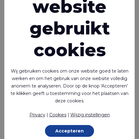
website
verwijderen via uw internetbrowser. U kunt uw
internetbrowser ook zo instellen dat u een bericht ontvangt
wanneer een cookie wordt geplaatst. Ook kunt u aangeven
gebruikt
dat bepaalde cookies niet geplaatst mogen worden. Bekijk
de helpfunctie van uw browser voor deze optie. Als u de
cookies in uw browser verwijdert, kan dit gevolgen hebben
cookies
voor het prettige gebruik van deze website. Sommige
tracking cookies worden geplaatst door derden die u onder
andere advertenties tonen via onze website. U kunt deze
cookies centraal verwijderen via
youronlinechoices.com
.
Wij gebruiken cookies om onze website goed te laten
werken en om het gebruik van onze website volledig
Houd er rekening mee dat als u geen cookies wilt, we niet
anoniem te analyseren. Door op de knop 'Accepteren'
kunnen garanderen dat onze website nog steeds goed
te klikken geeft u toestemming voor het plaatsen van
werkt. Sommige functies van de site kunnen verloren gaan
deze cookies.
of u kunt de website helemaal niet bezoeken. Daarnaast
betekent het weigeren van cookies niet dat je helemaal
Privacy
|
Cookies
|
Wijzig instellingen
geen advertenties meer te zien krijgt. De advertenties zijn
dan niet meer afgestemd op jouw interesses en kunnen
Accepteren
daardoor vaker herhaald worden.