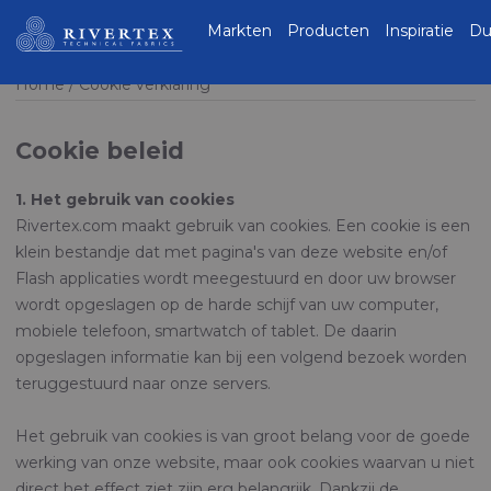
Rivertex Technical
Markten
Producten
Inspiratie
Du
Fabrics Group
Home
Cookie verklaring
Cookie beleid
1. Het gebruik van cookies
Rivertex.com maakt gebruik van cookies. Een cookie is een
klein bestandje dat met pagina's van deze website en/of
Flash applicaties wordt meegestuurd en door uw browser
wordt opgeslagen op de harde schijf van uw computer,
mobiele telefoon, smartwatch of tablet. De daarin
opgeslagen informatie kan bij een volgend bezoek worden
teruggestuurd naar onze servers.
Het gebruik van cookies is van groot belang voor de goede
werking van onze website, maar ook cookies waarvan u niet
direct het effect ziet zijn erg belangrijk. Dankzij de