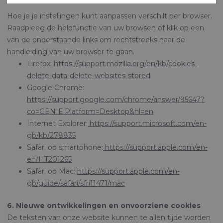
Hoe je je instellingen kunt aanpassen verschilt per browser.
Raadpleeg de helpfunctie van uw browsen of klik op een
van de onderstaande links om rechtstreeks naar de
handleiding van uw browser te gaan.
Firefox:
https://support.mozilla.org/en/kb/cookies-
delete-data-delete-websites-stored
Google Chrome:
https://support.google.com/chrome/answer/95647?
co=GENIE.Platform=Desktop&hl=en
Internet Explorer:
https://support.microsoft.com/en-
gb/kb/278835
Safari op smartphone:
https://support.apple.com/en-
en/HT201265
Safari op Mac:
https://support.apple.com/en-
gb/guide/safari/sfri11471/mac
6. Nieuwe ontwikkelingen en onvoorziene cookies
De teksten van onze website kunnen te allen tijde worden