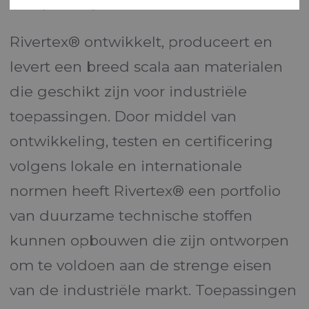
Home
Markten
Industrieel
Rivertex® ontwikkelt, produceert en
levert een breed scala aan materialen
die geschikt zijn voor industriële
toepassingen. Door middel van
ontwikkeling, testen en certificering
volgens lokale en internationale
normen heeft Rivertex® een portfolio
van duurzame technische stoffen
kunnen opbouwen die zijn ontworpen
om te voldoen aan de strenge eisen
van de industriële markt. Toepassingen