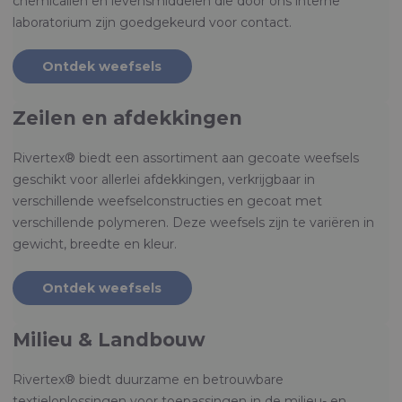
chemicaliën en levensmiddelen die door ons interne
laboratorium zijn goedgekeurd voor contact.
Ontdek weefsels
Zeilen en afdekkingen
Rivertex® biedt een assortiment aan gecoate weefsels
geschikt voor allerlei afdekkingen, verkrijgbaar in
verschillende weefselconstructies en gecoat met
verschillende polymeren. Deze weefsels zijn te variëren in
gewicht, breedte en kleur.
Ontdek weefsels
Milieu & Landbouw
Rivertex® biedt duurzame en betrouwbare
textieloplossingen voor toepassingen in de milieu- en