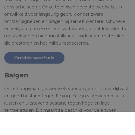
agrarische sector. Onze technisch gecoate weefsels zijn
ontwikkeld voor langdurig gebruik onder zware
omstandigheden en dragen bij aan efficiëntere, schonere
en veiligere processen. Van wateropslag en afdekzeilen tot
mestzakken en biogasinstallaties – wij leveren materialen
die presteren én het milieu respecteren.
Ontdek weefsels
Balgen
Onze hoogwaardige weefsels voor balgen zijn zeer slijtvast
en goed bestand tegen flexing. Ze zijn vlamwerend uit te
rusten en uitstekend bestand tegen hoge én lage
temperaturen. Dit maakt ze geschikt voor vele typen
balgen.
Ontdek weefsels