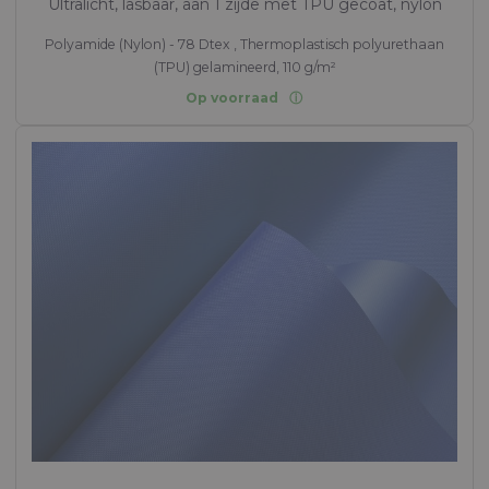
Ultralicht, lasbaar, aan 1 zijde met TPU gecoat, nylon
Polyamide (Nylon) - 78 Dtex , Thermoplastisch polyurethaan
(TPU) gelamineerd, 110 g/m²
Op voorraad