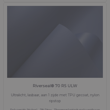
Riverseal® 70 RS ULW
Ultralicht, lasbaar, aan 1 zijde met TPU gecoat, nylon
ripstop
Polyamide (Nylon) - 78 Dtex , Thermoplastisch polyurethaan