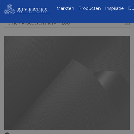
Rivertex Technical
Markten
Producten
Inspiratie
Du
Fabrics Group
Home
Producten
RTX™ 200