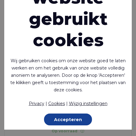
gebruikt
cookies
Wij gebruiken cookies om onze website goed te laten
werken en om het gebruik van onze website volledig
anoniem te analyseren. Door op de knop 'Accepteren'
te klikken geeft u toestemming voor het plaatsen van
Riverseal® 70 LW
deze cookies.
Lichtgewicht, lasbaar, aan 1 zijde met TPU gecoat,
Privacy
|
Cookies
|
Wijzig instellingen
nylon
Polyamide (Nylon) - 78 Dtex , Thermoplastisch polyurethaan
Accepteren
(TPU) gelamineerd, 170 g/m²
Op voorraad