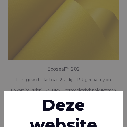
Ecoseal™ 202
Lichtgewicht, lasbaar, 2-zijdig TPU-gecoat nylon
Polyamide (Nylon) - 235 Dtex , Thermoplastisch polyurethaan
(TPU) gelamineerd, 430 g/m²
Deze
Op voorraad
website