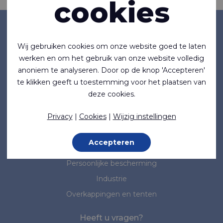
cookies
Bedrijf
Wij gebruiken cookies om onze website goed te laten
Over ons
werken en om het gebruik van onze website volledig
Nieuws
anoniem te analyseren. Door op de knop 'Accepteren'
te klikken geeft u toestemming voor het plaatsen van
Normen & Standaarden
deze cookies.
Marktsegmenten
Privacy
|
Cookies
|
Wijzig instellingen
Maritiem
Accepteren
Medisch
Persoonlijke bescherming
Industrie
Overkappingen en tenten
Heeft u vragen?