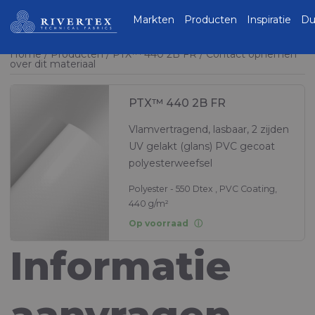
Rivertex Technical
Markten
Producten
Inspiratie
Du
Fabrics Group
Home
Producten
PTX™ 440 2B FR
Contact opnemen
over dit materiaal
PTX™ 440 2B FR
Vlamvertragend, lasbaar, 2 zijden
UV gelakt (glans) PVC gecoat
polyesterweefsel
Polyester - 550 Dtex , PVC Coating,
440 g/m²
Op voorraad
Informatie