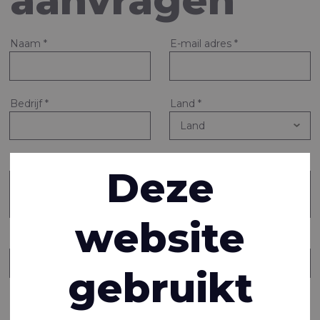
aanvragen
Naam
*
E-mail adres
*
Bedrijf
*
Land
*
Vraag of opmerking
*
Deze
website
Stuur een kopie van dit bericht naar iemand anders
gebruikt
Informatie aanvragen