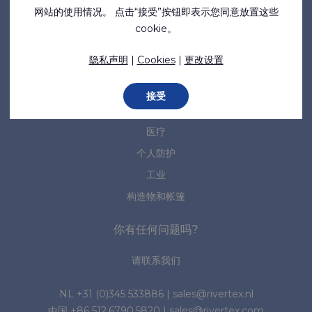
网站的使用情况。 点击“接受”按钮即表示您同意放置这些
新闻
cookie。
规范和标准
隐私声明
|
Cookies
|
更改设置
细分市场
接受
海事
医疗
个人防护
工业
构造物和帐篷
你有任何问题吗?
请联系我们
NL
+31 (0)345 533886
|
sales@rivertex.nl
中国
+86 512.6790.5820
|
sales@rivertex.com