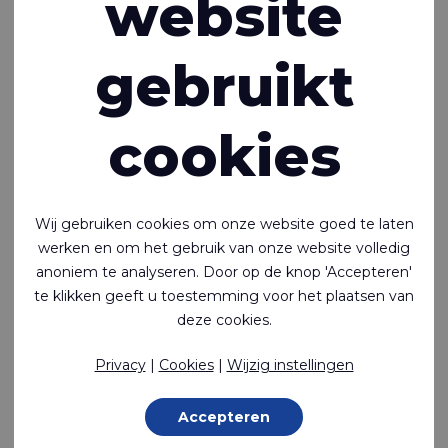
website
gebruikt
cookies
Rivercyclon® 330
Recyclebaar, gifvrij, PP-gecoat (1 zijde glanzend) op PP
Wij gebruiken cookies om onze website goed te laten
weefsel. Het duurzame alternatief voor PVC-gecoat
werken en om het gebruik van onze website volledig
textiel
anoniem te analyseren. Door op de knop 'Accepteren'
Polypropylene (PP) - 1100 Dtex , Polypropyleen (PP) Coating,
te klikken geeft u toestemming voor het plaatsen van
330 g/m²
deze cookies.
Op bestelling gemaakt
Privacy
|
Cookies
|
Wijzig instellingen
Accepteren