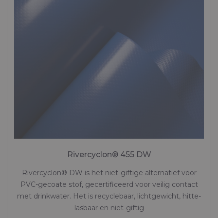
Rivercyclon® 455 DW
Rivercyclon® DW is het niet-giftige alternatief voor
PVC-gecoate stof, gecertificeerd voor veilig contact
met drinkwater. Het is recyclebaar, lichtgewicht, hitte-
lasbaar en niet-giftig