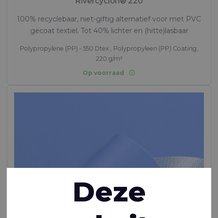
Rivercyclon® 220
100% recyclebaar, niet-giftig alternatief voor met PVC
gecoat textiel. Tot 40% lichter en (hitte)lasbaar
Polypropylene (PP) - 550 Dtex , Polypropyleen (PP) Coating,
220 g/m²
Op voorraad
Deze