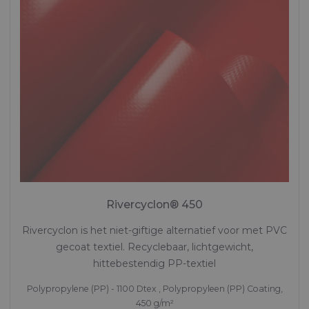
Rivercyclon® 450
Rivercyclon is het niet-giftige alternatief voor met PVC
gecoat textiel. Recyclebaar, lichtgewicht,
hittebestendig PP-textiel
Polypropylene (PP) - 1100 Dtex , Polypropyleen (PP) Coating,
450 g/m²