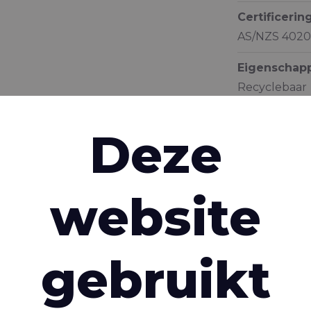
Certificerin
AS/NZS 4020
Eigenschap
Recyclebaar
Antischimme
Goedgekeurd
Deze
Gelakt
Gifvrij
UV bestendi
website
Waterdicht
Lasbaar
gebruikt
Beschrijvin
Documenta