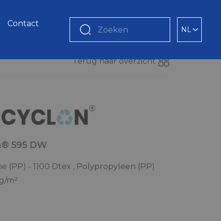
Contact
NL
Zoeken
Terug naar overzicht
n® 595 DW
e (PP) - 1100 Dtex , Polypropyleen (PP)
 g/m²