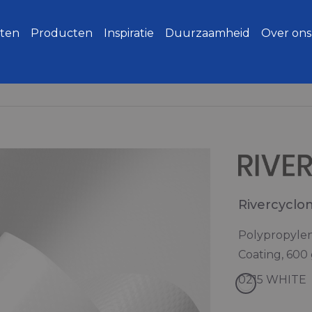
ten
Producten
Inspiratie
Duurzaamheid
Over ons
Rivercyclo
Polypropylen
Coating, 600