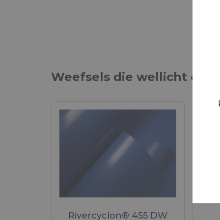
Weefsels die wellicht ook 
Rivercyclon® 455 DW