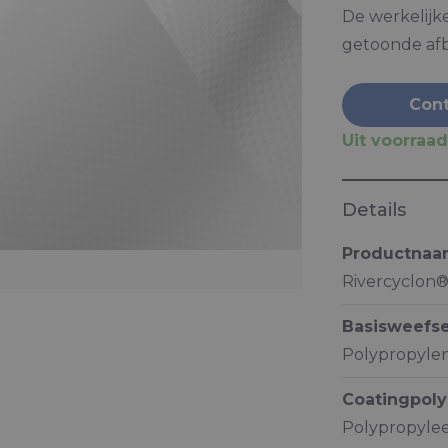
De werkelijk
getoonde af
Cont
Uit voorraad
Details
Productna
Rivercyclon
Basisweefse
Polypropylen
Coatingpol
Polypropylee