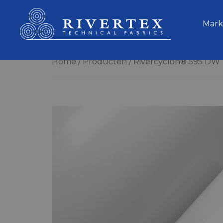
Rivertex Technical Fabrics Group
Mark
Home
Producten
Rivercyclon® 595 DW