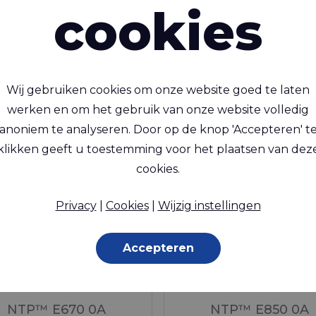
cookies
EPEA Circula
Beoordeling
gezondheid,
Wij gebruiken cookies om onze website goed te laten
van Rivercy
interessant zijn
werken en om het gebruik van onze website volledig
anoniem te analyseren. Door op de knop 'Accepteren' t
klikken geeft u toestemming voor het plaatsen van dez
cookies.
Privacy
|
Cookies
|
Wijzig instellingen
Accepteren
NTP™ E670 0A
NTP™ E850 0A