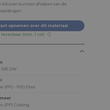
e kleuren kunnen afwijken van de
beeldingen.
act opnemen over dit materiaal
 leverbaar (min. 1 rol)
am
® 595 DW
l
e (PP) - 1100 Dtex
ymeer
n (PP) Coating