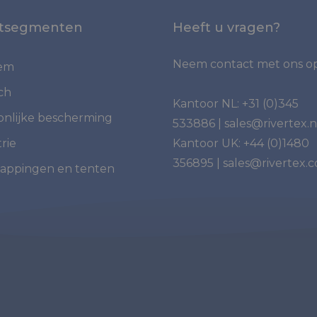
tsegmenten
Heeft u vragen?
Neem contact met ons op
iem
ch
Kantoor NL:
+31 (0)345
onlijke bescherming
533886
|
sales@rivertex.n
rie
Kantoor UK:
+44 (0)1480
356895
|
sales@rivertex.c
appingen en tenten