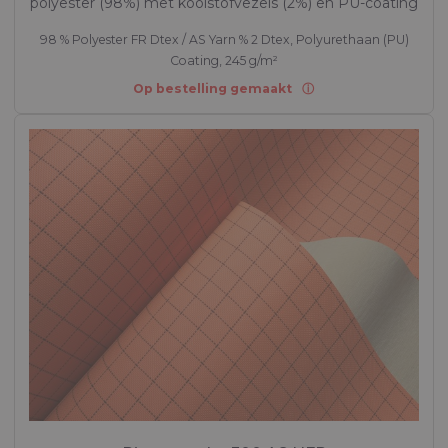
polyester (98%) met koolstofvezels (2%) en PU-coating
98 % Polyester FR Dtex / AS Yarn % 2 Dtex, Polyurethaan (PU)
Coating, 245 g/m²
Op bestelling gemaakt