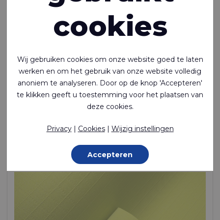
cookies
Wij gebruiken cookies om onze website goed te laten
werken en om het gebruik van onze website volledig
anoniem te analyseren. Door op de knop 'Accepteren'
Riverguard™ 200 COMO FR
te klikken geeft u toestemming voor het plaatsen van
deze cookies.
Vlamvertragende en antistatische stof van een mix van
modacryl (60%), katoen (38%) en koolstof (2%)
Privacy
|
Cookies
|
Wijzig instellingen
60 % Modacrylic / 38 % Cotton / 2 % AS Yarn, 200 g/m²
Op bestelling gemaakt
Accepteren