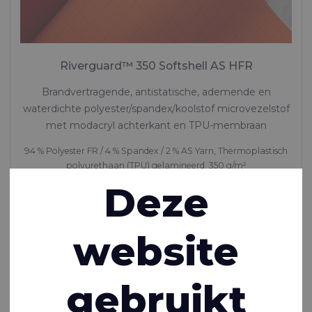
Riverguard™ 350 Softshell AS HFR
Brandvertragende, antistatische, ademende en
waterdichte polyester/spandex/koolstof microvezelstof
met modacryl achterkant en TPU-membraan
94 % Polyester FR / 4 % Spandex / 2 % AS Yarn, Thermoplastisch
polyurethaan (TPU) gelamineerd, 350 g/m²
Deze
Op bestelling gemaakt
website
gebruikt