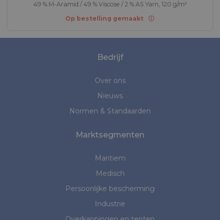
49 % M-Aramid / 49 % Viscose / 2 % AS Yarn, 120 g/m²
Op bestelling gemaakt
Bedrijf
Over ons
Nieuws
Normen & Standaarden
Marktsegmenten
Maritiem
Medisch
Persoonlijke bescherming
Industrie
Overkappingen en tenten