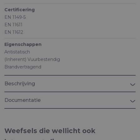
Certificering
EN 1149-5
EN 11611
EN 11612
Eigenschappen
Antistatisch
(Inherent) Vuurbestendig
Brandvertragend
Beschrijving
Documentatie
Brochure Riverguard
Multi-standaard, vlamvertragende en antistatische
Weefsels die wellicht ook
stoffen