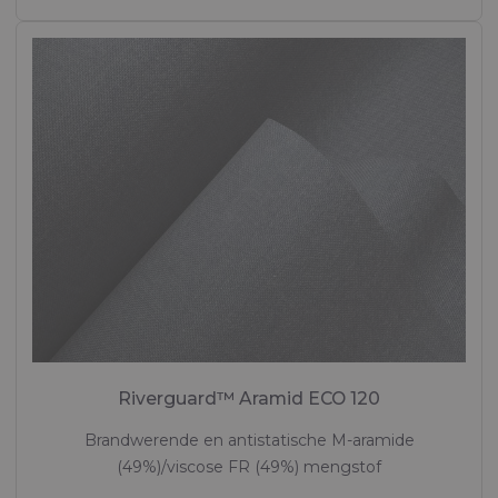
Riverguard™ Aramid ECO 120
Brandwerende en antistatische M-aramide
(49%)/viscose FR (49%) mengstof