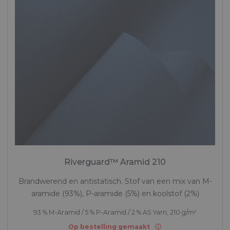
Riverguard™ Aramid 210
Brandwerend en antistatisch. Stof van een mix van M-
aramide (93%), P-aramide (5%) en koolstof (2%)
93 % M-Aramid / 5 % P-Aramid / 2 % AS Yarn, 210 g/m²
Op bestelling gemaakt