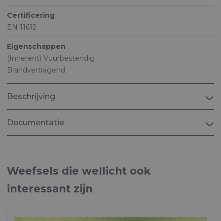
Certificering
EN 11612
Eigenschappen
(Inherent) Vuurbestendig
Brandvertragend
Beschrijving
Documentatie
Brochure Riverguard
Multi-standaard, vlamvertragende en antistatische
Weefsels die wellicht ook
stoffen
interessant zijn
Brochure "PERSONAL PROTECTION"
Weefsels voor persoonlijke beschermingsmiddelen