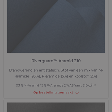
Riverguard™ Aramid 210
Brandwerend en antistatisch. Stof van een mix van M-
aramide (93%), P-aramide (5%) en koolstof (2%)
93 % M-Aramid / 5 % P-Aramid / 2 % AS Yarn, 210 g/m²
Op bestelling gemaakt