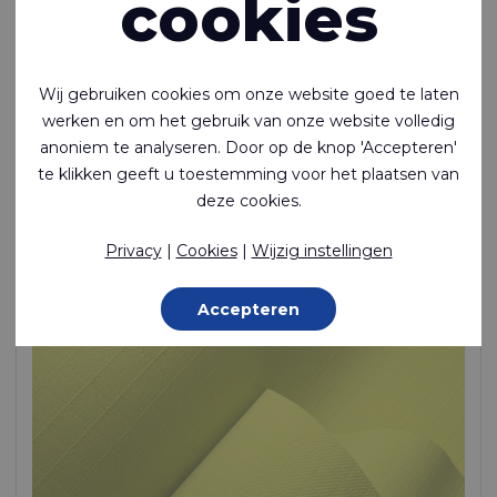
cookies
Wij gebruiken cookies om onze website goed te laten
werken en om het gebruik van onze website volledig
Riverguard™ 200 COMO FR
anoniem te analyseren. Door op de knop 'Accepteren'
Vlamvertragende en antistatische stof van een mix van
te klikken geeft u toestemming voor het plaatsen van
modacryl (60%), katoen (38%) en koolstof (2%)
deze cookies.
60 % Modacrylic / 38 % Cotton / 2 % AS Yarn, 200 g/m²
Privacy
|
Cookies
|
Wijzig instellingen
Op bestelling gemaakt
Accepteren