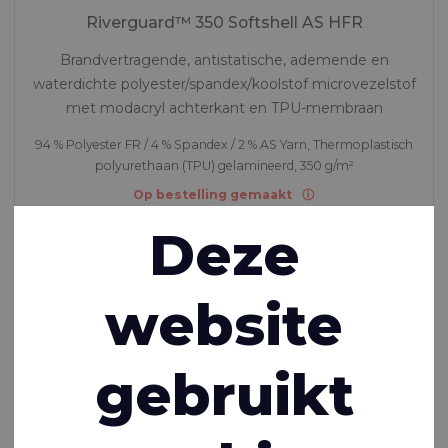
Riverguard™ 350 Softshell AS HFR
Brandvertragende, antistatische, ademende en
waterdichte polyester/spandex/koolstof microvezelstof
met modacryl achterkant en TPU-membraan
94 % Polyester FR / 4 % Spandex / 2 % AS Yarn, Thermoplastisch
polyurethaan (TPU) gelamineerd, 350 g/m²
Op bestelling gemaakt
Deze
website
gebruikt