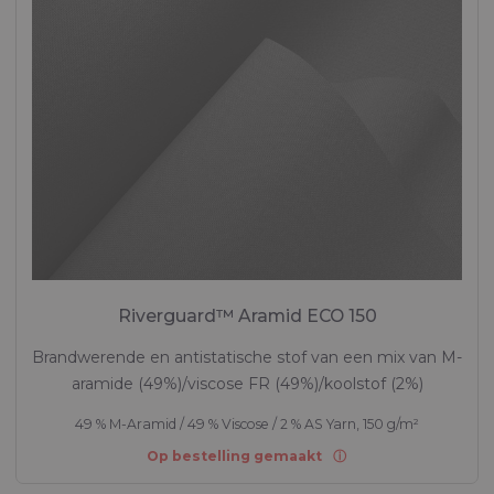
Riverguard™ Aramid ECO 150
Brandwerende en antistatische stof van een mix van M-
aramide (49%)/viscose FR (49%)/koolstof (2%)
49 % M-Aramid / 49 % Viscose / 2 % AS Yarn, 150 g/m²
Op bestelling gemaakt