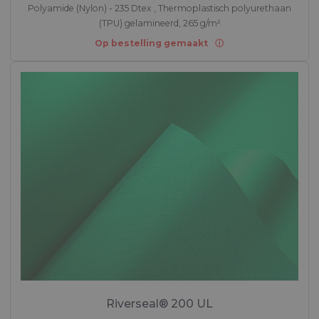
Polyamide (Nylon) - 235 Dtex , Thermoplastisch polyurethaan
(TPU) gelamineerd, 265 g/m²
Op bestelling gemaakt
Riverseal® 200 UL