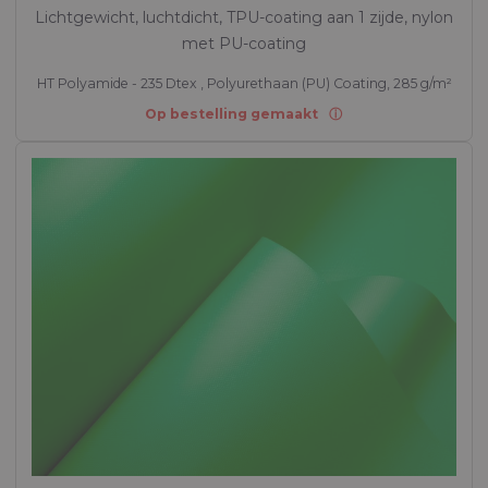
Lichtgewicht, luchtdicht, TPU-coating aan 1 zijde, nylon
met PU-coating
HT Polyamide - 235 Dtex , Polyurethaan (PU) Coating, 285 g/m²
Op bestelling gemaakt