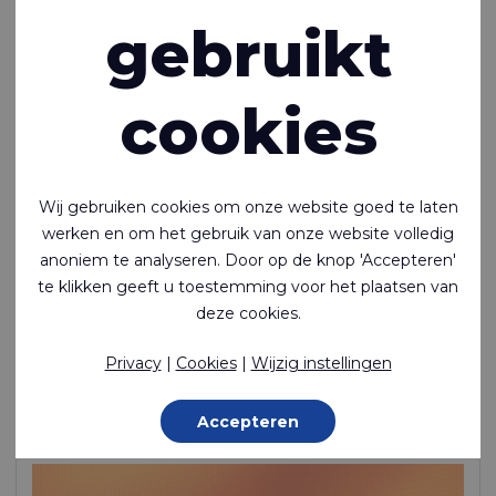
gebruikt
cookies
Wij gebruiken cookies om onze website goed te laten
werken en om het gebruik van onze website volledig
anoniem te analyseren. Door op de knop 'Accepteren'
Riverseal® 200
te klikken geeft u toestemming voor het plaatsen van
deze cookies.
Lichtgewicht, luchtdicht, TPU-coating aan 1 zijde, nylon
Privacy
|
Cookies
|
Wijzig instellingen
Polyamide (Nylon) - 235 Dtex , Thermoplastisch polyurethaan
(TPU) gelamineerd, 270 g/m²
Op voorraad
Accepteren