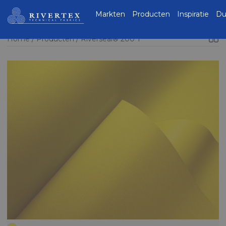
Rivertex Technical
Markten
Producten
Inspiratie
Du
Fabrics Group
Home
Producten
Riverseal® 200 T