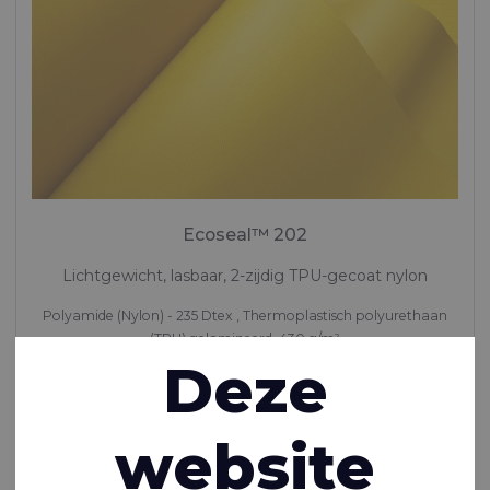
Ecoseal™ 202
Lichtgewicht, lasbaar, 2-zijdig TPU-gecoat nylon
Polyamide (Nylon) - 235 Dtex , Thermoplastisch polyurethaan
(TPU) gelamineerd, 430 g/m²
Deze
Op voorraad
website