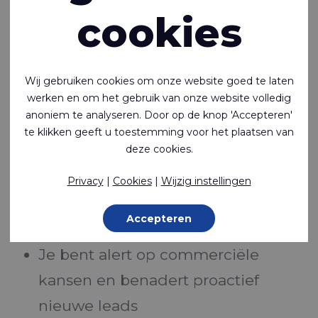
cookies
offertes, orders en levertijden. Maar dat
is nog niet alles:
Wij gebruiken cookies om onze website goed te laten
werken en om het gebruik van onze website volledig
Je begeleidt het hele orderproces,
anoniem te analyseren. Door op de knop 'Accepteren'
van de eerste aanvraag tot de
te klikken geeft u toestemming voor het plaatsen van
deze cookies.
uiteindelijke levering
Je verstuurt productinformatie,
Privacy
|
Cookies
|
Wijzig instellingen
offertes en samples en volgt deze
Accepteren
actief op
Je bent alert op commerciële
kansen en benadert proactief
nieuwe leads