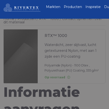
Rivertex Technical
Markten
Producten
Inspiratie
Du
Fabrics Group
Home
Producten
RTX™ 1000
Contact opnemen over
dit materiaal
RTX™ 1000
Waterdicht, zeer slijtvast, lucht
getextureerd Nylon, met aan 1
zijde een PU-coating
Polyamide (Nylon) - 1100 Dtex ,
Polyurethaan (PU) Coating, 335 g/m²
Op voorraad
Informatie