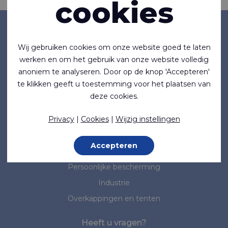
cookies
Bedrijf
Wij gebruiken cookies om onze website goed te laten
Over ons
werken en om het gebruik van onze website volledig
Nieuws
anoniem te analyseren. Door op de knop 'Accepteren'
te klikken geeft u toestemming voor het plaatsen van
Normen & Standaarden
deze cookies.
Marktsegmenten
Privacy
|
Cookies
|
Wijzig instellingen
Maritiem
Accepteren
Medisch
Persoonlijke bescherming
Industrie
Overkappingen en tenten
Heeft u vragen?