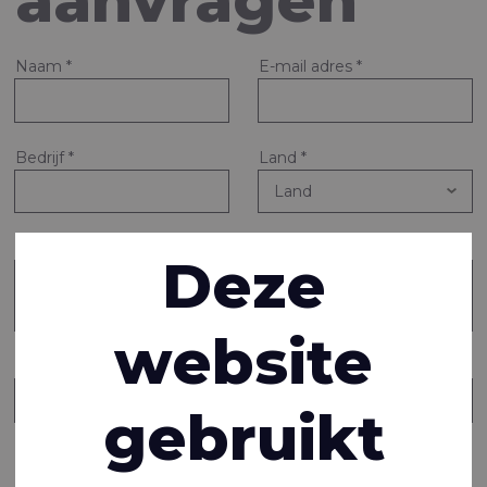
aanvragen
Naam
*
E-mail adres
*
Bedrijf
*
Land
*
Vraag of opmerking
*
Deze
website
Stuur een kopie van dit bericht naar iemand anders
gebruikt
Informatie aanvragen