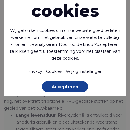
verbrand. Dit heeft ernstige gevolgen voor de gezondheid
cookies
van mensen, het klimaat en het milieu.
Met Rivercyclon® zetten we een grote stap richting een
schonere industrie en een schonere wereld. Help mee ons
doel te bereiken om PVC-gecoate stoffen te vervangen en
Wij gebruiken cookies om onze website goed te laten
neem contact met ons op om te ontdekken wat wij voor u
werken en om het gebruik van onze website volledig
kunnen betekenen.
anoniem te analyseren. Door op de knop 'Accepteren'
te klikken geeft u toestemming voor het plaatsen van
Contact opnemen
deze cookies.
Privacy
|
Cookies
|
Wijzig instellingen
BETROUWBAARHEID
Gemaakt om te presteren
Accepteren
Rivercyclon® doet geen concessies aan prestaties. Sterker
nog, het overtreft traditionele PVC-gecoate stoffen op het
gebied van betrouwbaarheid:
Lange levensduur
: Rivercyclon® is ontwikkeld voor
langdurig gebruik en biedt uitstekende weerstand
tegen slijtage, scheuren en verkleuring, zelfs onder