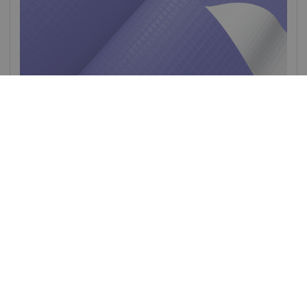
Rivercyclon® 220
100% recyclebaar, niet-giftig alternatief voor met PVC
gecoat textiel. Tot 40% lichter en (hitte)lasbaar
Polypropylene (PP) - 550 Dtex , Polypropyleen (PP) Coating,
220 g/m²
Op voorraad