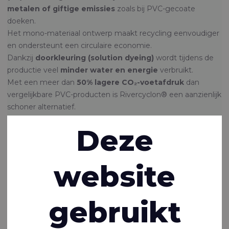
metalen of giftige emissies
zoals bij PVC-gecoate
doeken.
Het mono-materiaal ontwerp maakt recycling eenvoudiger
en ondersteunt een circulaire economie.
Dankzij
doorkleuring (solution dyeing)
wordt tijdens de
productie veel
minder water en energie
verbruikt.
Met een meer dan
50% lagere CO₂-voetafdruk
dan
vergelijkbare PVC-producten is Rivercyclon® een aanzienlijk
schoner alternatief.
Deze
Ontdek weefsels
TOEWIJDING
website
Om PVC gecoate weefsels te vervangen
PVC-gecoate stoffen bevatten schadelijke stoffen en
gebruikt
kunnen niet worden gerecycled. Hierdoor belanden
miljoenen meters als giftig afval op stortplaatsen of worden