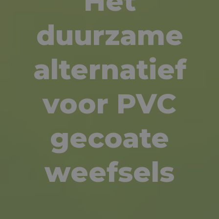
Het
duurzame
alternatief
voor PVC
gecoate
weefsels