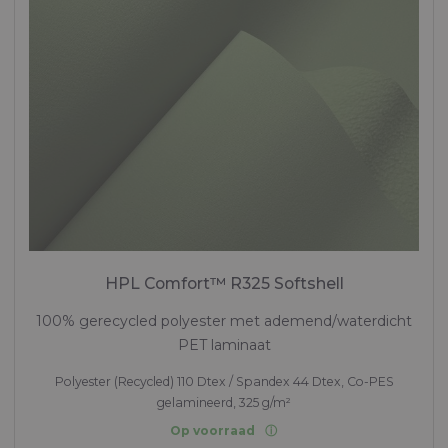
HPL Comfort™ R325 Softshell
100% gerecycled polyester met ademend/waterdicht
PET laminaat
Polyester (Recycled) 110 Dtex / Spandex 44 Dtex, Co-PES
gelamineerd, 325 g/m²
Op voorraad