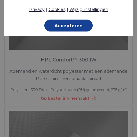
Privacy
|
Cookies
|
Wijzig instellingen
Accepteren
HPL Comfort™ 300 IW
Ademend en waterdicht polyester met een ademende
PU-schuimmembraanlaminaat
Polyester - 330 Dtex , Polyurethaan (PU) gelamineerd, 235 g/m²
Op bestelling gemaakt