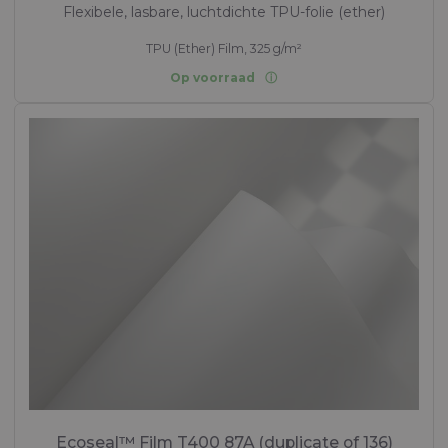
Flexibele, lasbare, luchtdichte TPU-folie (ether)
TPU (Ether) Film, 325 g/m²
Op voorraad
Ecoseal™ Film T400 87A (duplicate of 136)