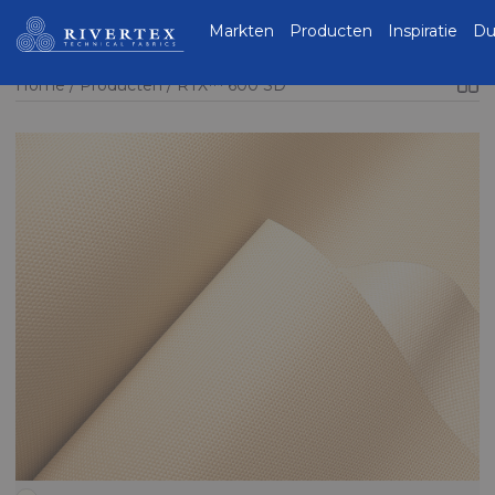
Rivertex Technical
Markten
Producten
Inspiratie
Du
Fabrics Group
Home
Producten
RTX™ 600 SD