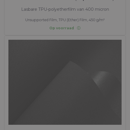
Lasbare TPU-polyetherfilm van 400 micron
Unsupported Film, TPU (Ether) Film, 450 g/m²
Op voorraad