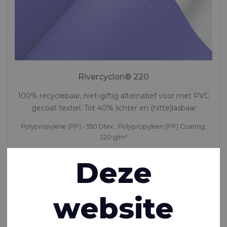
Rivercyclon® 220
100% recyclebaar, niet-giftig alternatief voor met PVC
gecoat textiel. Tot 40% lichter en (hitte)lasbaar
Polypropylene (PP) - 550 Dtex , Polypropyleen (PP) Coating,
220 g/m²
Op voorraad
Deze
website