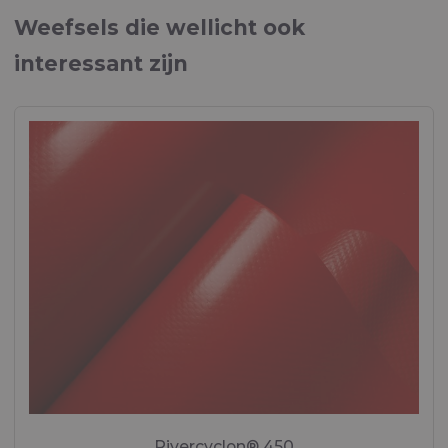
Paneelinkapseling en bekledingsstoffen
Weefsels die wellicht ook
Brochure "MARINE"
interessant zijn
Weefsels voor maritieme toepassingen
Rivercyclon® 450