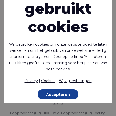
gebruikt
cookies
Wij gebruiken cookies om onze website goed te laten
werken en om het gebruik van onze website volledig
anoniem te analyseren. Door op de knop 'Accepteren'
te klikken geeft u toestemming voor het plaatsen van
deze cookies.
Privacy
|
Cookies
|
Wijzig instellingen
Rivercyclon® 330
Recyclebaar, gifvrij, PP-gecoat (1 zijde glanzend) op PP
Accepteren
weefsel. Het duurzame alternatief voor PVC-gecoat
textiel
Polypropylene (PP) - 1100 Dtex , Polypropyleen (PP) Coating,