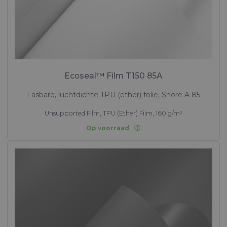
Ecoseal™ Film T150 85A
Lasbare, luchtdichte TPU (ether) folie, Shore A 85
Unsupported Film, TPU (Ether) Film, 160 g/m²
Op voorraad