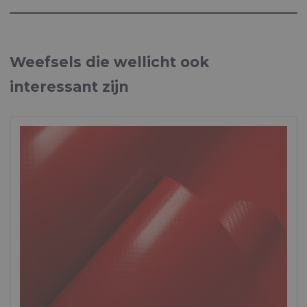
Brochure "MARINE"
Weefsels voor maritieme toepassingen
Weefsels die wellicht ook
Brochure "PERSONAL PROTECTION"
interessant zijn
Weefsels voor persoonlijke beschermingsmiddelen