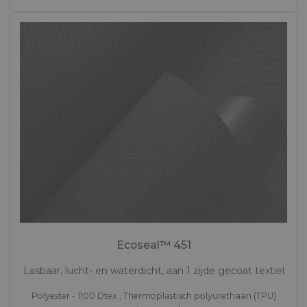
Ecoseal™ 451
Lasbaar, lucht- en waterdicht, aan 1 zijde gecoat textiel
Polyester - 1100 Dtex , Thermoplastisch polyurethaan (TPU)