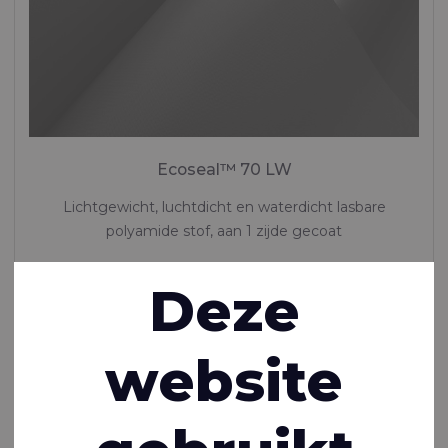
Ecoseal™ 70 LW
Lichtgewicht, luchtdicht en waterdicht lasbare
polyamide stof, aan 1 zijde gecoat
Polyamide (Nylon) - 78 Dtex , Thermoplastisch polyurethaan
Deze
(TPU) Coating, 170 g/m²
Op voorraad
website