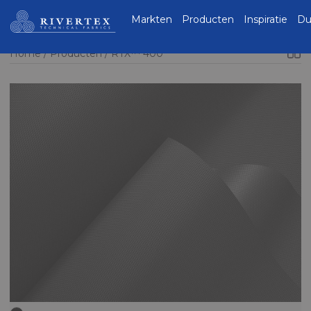
Rivertex Technical
Markten
Producten
Inspiratie
Du
Fabrics Group
Home
Producten
RTX™ 400