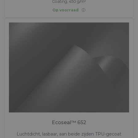
Coating, 450 g/m²
Op voorraad
Ecoseal™ 652
Luchtdicht, lasbaar, aan beide zijden TPU-gecoat