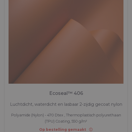
Ecoseal™ 406
Luchtdicht, waterdicht en lasbaar 2-zijdig gecoat nylon
Polyamide (Nylon) - 470 Dtex , Thermoplastisch polyurethaan
(TPU) Coating, 550 g/m²
Op bestelling gemaakt