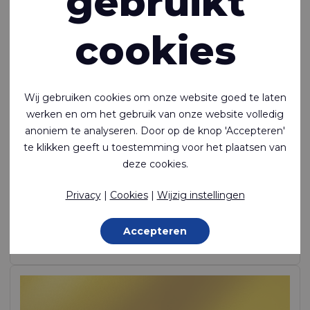
gebruikt
cookies
Wij gebruiken cookies om onze website goed te laten
werken en om het gebruik van onze website volledig
anoniem te analyseren. Door op de knop 'Accepteren'
te klikken geeft u toestemming voor het plaatsen van
Ecoseal™ 200
deze cookies.
Luchtdicht, lasbaar 1-zijdig gecoat polyamide
Privacy
|
Cookies
|
Wijzig instellingen
Polyamide (Nylon) - 235 Dtex , Thermoplastisch polyurethaan
(TPU) Coating, 275 g/m²
Accepteren
Op voorraad