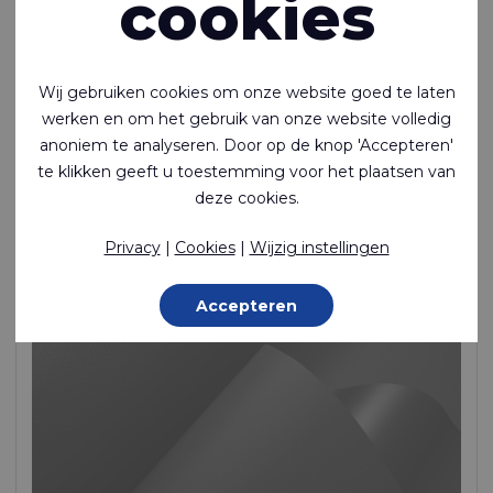
cookies
Wij gebruiken cookies om onze website goed te laten
Ecoseal™ Film T400 87A (duplicate of 136)
werken en om het gebruik van onze website volledig
anoniem te analyseren. Door op de knop 'Accepteren'
Lasbare TPU-polyetherfilm van 400 micron
te klikken geeft u toestemming voor het plaatsen van
Unsupported Film, TPU (Ether) Film, 450 g/m²
deze cookies.
Op voorraad
Privacy
|
Cookies
|
Wijzig instellingen
Accepteren