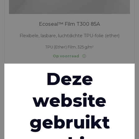
Ecoseal™ Film T300 85A
Flexibele, lasbare, luchtdichte TPU-folie (ether)
TPU (Ether) Film, 325 g/m²
Op voorraad
Deze
website
gebruikt