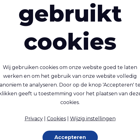
gebruikt
cookies
seal™ Film T150 85A
Ecoseal™ Film T300
Wij gebruiken cookies om onze website goed te laten
sbare, luchtdichte TPU
Flexibele, lasbare,
werken en om het gebruik van onze website volledig
ether) folie, Shore A 85
luchtdichte TPU-folie (e
anoniem te analyseren. Door op de knop 'Accepteren' t
klikken geeft u toestemming voor het plaatsen van dez
cookies.
Privacy
|
Cookies
|
Wijzig instellingen
upported Film, TPU (Ether)
Film, 160 g/m²
TPU (Ether) Film, 325 g/
Accepteren