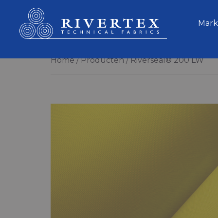
Rivertex Technical Fabrics Group
Mark
Home
Producten
Riverseal® 200 LW