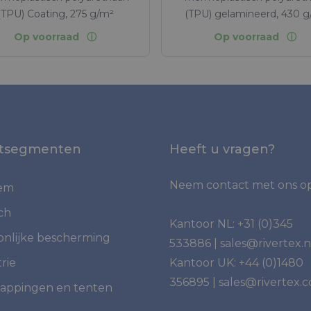
(TPU) Coating, 275 g/m²
(TPU) gelamineerd, 430 g
Op voorraad
Op voorraad
tsegmenten
Heeft u vragen?
Neem contact met ons op
iem
ch
Kantoor NL:
+31 (0)345
onlijke bescherming
533886
|
sales@rivertex.n
rie
Kantoor UK:
+44 (0)1480
356895
|
sales@rivertex.c
appingen en tenten