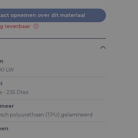
act opnemen over dit materiaal
ng leverbaar
am
200 LW
l
 - 235 Dtex
ymeer
isch polyurethaan (TPU) gelamineerd
pen