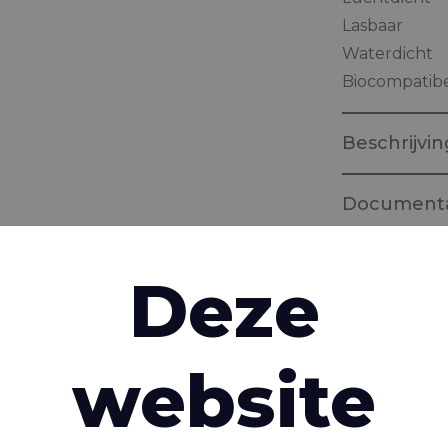
Lasbaar
Waterdicht
Biocompatib
Beschrijvin
Documenta
Brochure "
Deze
Weefsels vo
interessant zijn
website