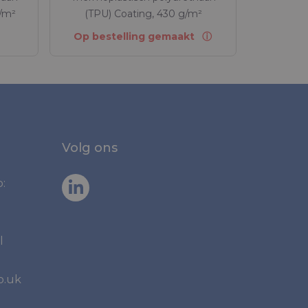
/m²
(TPU) Coating, 430 g/m²
Op bestelling gemaakt
Volg ons
:
l
o.uk