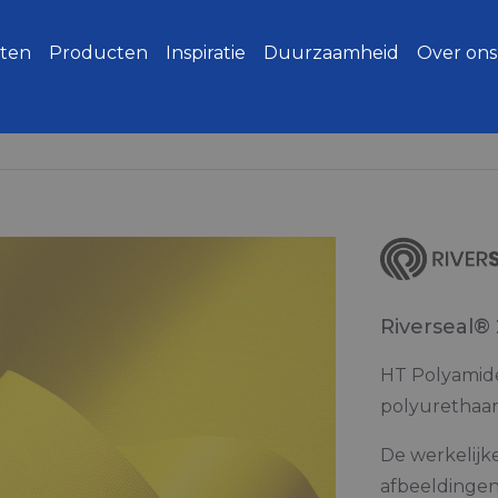
ten
Producten
Inspiratie
Duurzaamheid
Over ons
Riverseal®
HT Polyamide
polyurethaan
De werkelijk
afbeeldingen