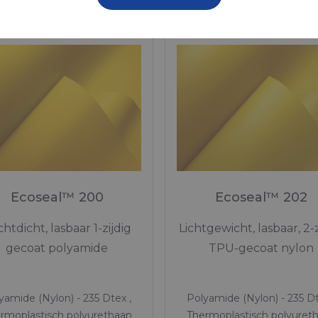
Op voorraad
Op voorraad
Ecoseal™ 200
Ecoseal™ 202
htdicht, lasbaar 1-zijdig
Lichtgewicht, lasbaar, 2-z
gecoat polyamide
TPU-gecoat nylon
yamide (Nylon) - 235 Dtex ,
Polyamide (Nylon) - 235 Dt
rmoplastisch polyurethaan
Thermoplastisch polyuret