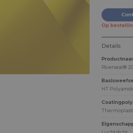
Cont
Op bestelli
Details
Productna
Riverseal® 
Basisweefse
HT Polyamide
Coatingpol
Thermoplast
Eigenschap
Luchtdicht