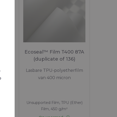
 85A
Ecoseal™ Film T400 87A
(duplicate of 136)
Lasbare TPU-polyetherfilm
ther)
e
van 400 micron
e
Unsupported Film, TPU (Ether)
m²
Film, 450 g/m²