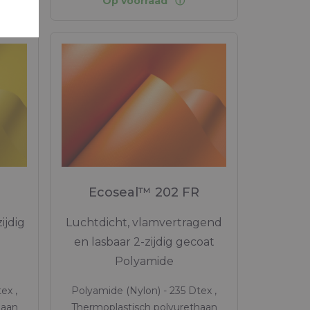
Op voorraad
Ecoseal™ 202 FR
ijdig
Luchtdicht, vlamvertragend
en lasbaar 2-zijdig gecoat
Polyamide
ex ,
Polyamide (Nylon) - 235 Dtex ,
haan
Thermoplastisch polyurethaan