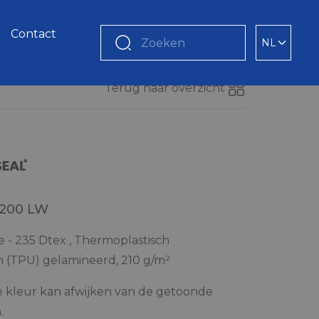
Contact
NL
Zoeken
Terug naar overzicht
 200 LW
 - 235 Dtex , Thermoplastisch
 (TPU) gelamineerd, 210 g/m²
e kleur kan afwijken van de getoonde
.