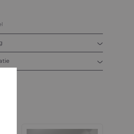
el
g
tie
MARINE"
or maritieme toepassingen