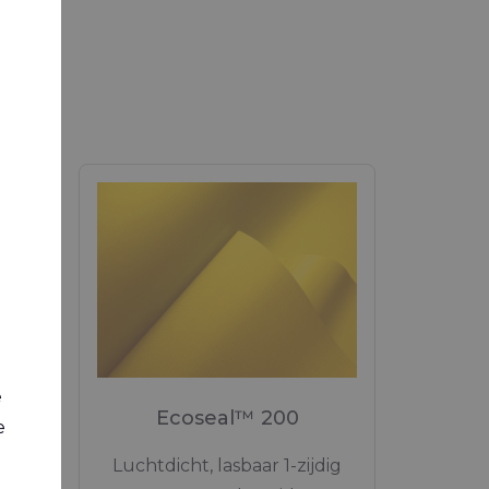
or Overkappingen en tenten
e
 87A
Ecoseal™ 200
e
Luchtdicht, lasbaar 1-zijdig