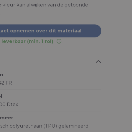
e kleur kan afwijken van de getoonde
.
act opnemen over dit materiaal
 leverbaar (min. 1 rol)
am
142 FR
l
100 Dtex
ymeer
isch polyurethaan (TPU) gelamineerd