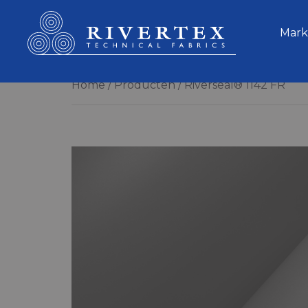
Rivertex Technical Fabrics Group
Mark
Home
Producten
Riverseal® 1142 FR