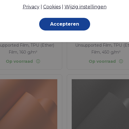
Lasbare TPU-polyether
ether) folie, Shore A 85
Privacy
|
Cookies
|
Wijzig instellingen
van 400 micron
Accepteren
upported Film, TPU (Ether)
Unsupported Film, TPU (Et
Film, 160 g/m²
Film, 450 g/m²
Op voorraad
Op voorraad