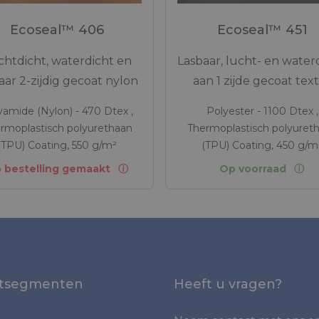
Ecoseal™ 406
Ecoseal™ 451
chtdicht, waterdicht en
Lasbaar, lucht- en waterd
aar 2-zijdig gecoat nylon
aan 1 zijde gecoat text
yamide (Nylon) - 470 Dtex ,
Polyester - 1100 Dtex ,
rmoplastisch polyurethaan
Thermoplastisch polyuret
(TPU) Coating, 550 g/m²
(TPU) Coating, 450 g/m
 bestelling gemaakt
Op voorraad
tsegmenten
Heeft u vragen?