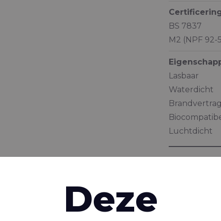
Certificerin
BS 7837
M2 (NPF 92-
Eigenschap
Lasbaar
Waterdicht
Brandvertra
Biocompatib
Luchtdicht
Beschrijvin
Deze
Documenta
Brochure "