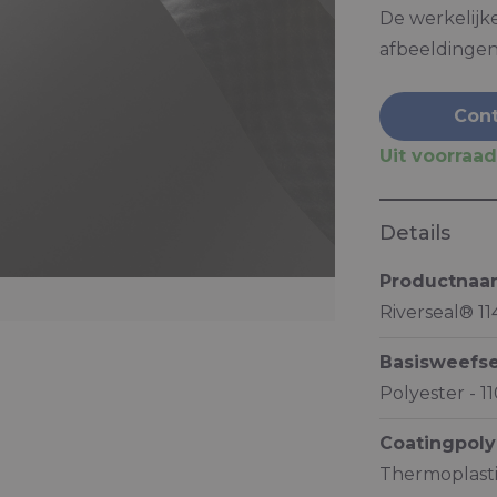
De werkelijk
afbeeldingen
Cont
Uit voorraad
Details
Productna
Riverseal® 1
Basisweefse
Polyester - 1
Coatingpol
Thermoplast