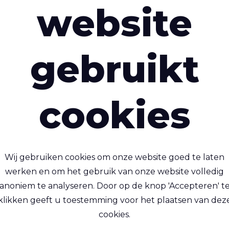
website
Weefsels vo
interessant zijn
gebruikt
cookies
Wij gebruiken cookies om onze website goed te laten
werken en om het gebruik van onze website volledig
anoniem te analyseren. Door op de knop 'Accepteren' t
seal™ Film T150 85A
Ecoseal™ Film T400
klikken geeft u toestemming voor het plaatsen van dez
(duplicate of 136)
cookies.
sbare, luchtdichte TPU