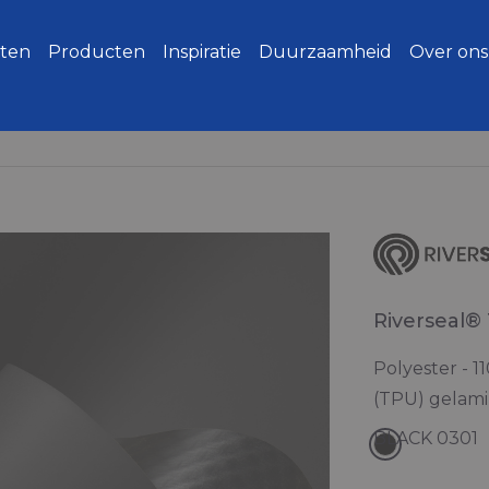
ten
Producten
Inspiratie
Duurzaamheid
Over ons
Riverseal®
Polyester - 
(TPU) gelami