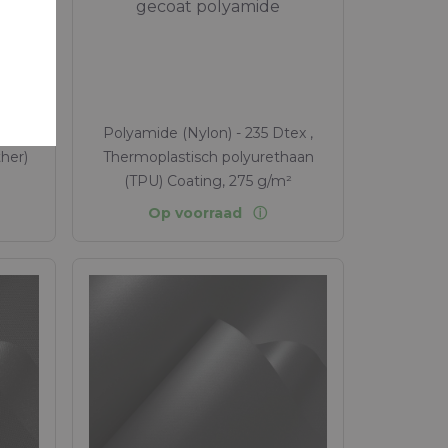
film
gecoat polyamide
Polyamide (Nylon) - 235 Dtex ,
her)
Thermoplastisch polyurethaan
(TPU) Coating, 275 g/m²
Op voorraad