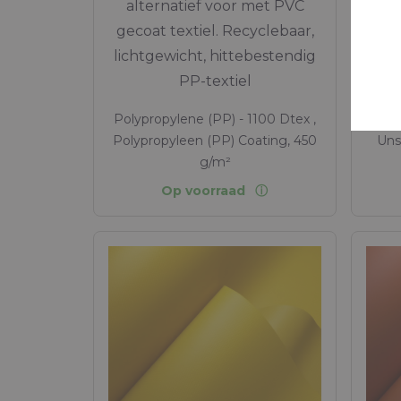
alternatief voor met PVC
(
gecoat textiel. Recyclebaar,
lichtgewicht, hittebestendig
PP-textiel
Polypropylene (PP) - 1100 Dtex ,
Polypropyleen (PP) Coating, 450
Uns
g/m²
Op voorraad