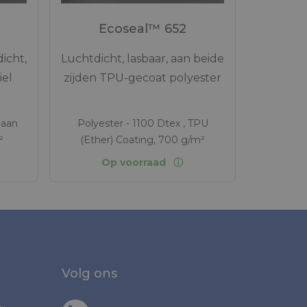
Ecoseal™ 652
icht,
Luchtdicht, lasbaar, aan beide
iel
zijden TPU-gecoat polyester
haan
Polyester - 1100 Dtex , TPU
²
(Ether) Coating, 700 g/m²
Op voorraad
Volg ons