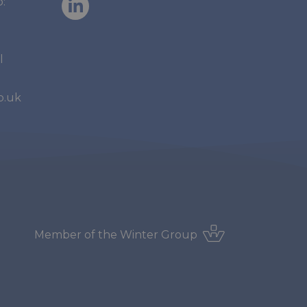
:
l
o.uk
Member of the
Winter Group