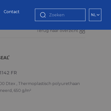
Contact
NL
Zoeken
Terug naar overzicht
 1142 FR
1100 Dtex , Thermoplastisch polyurethaan
neerd, 650 g/m²