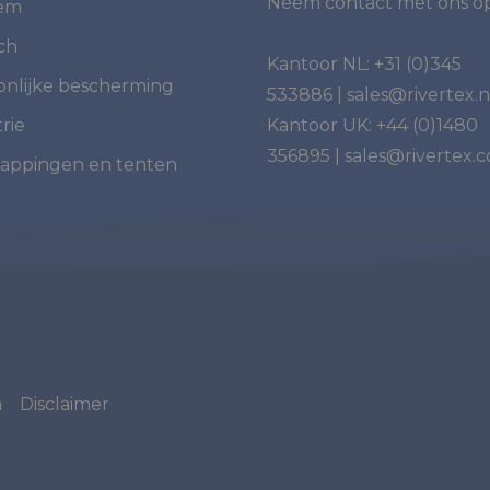
Neem contact met ons op
iem
ch
Kantoor NL:
+31 (0)345
onlijke bescherming
533886
|
sales@rivertex.n
rie
Kantoor UK:
+44 (0)1480
356895
|
sales@rivertex.c
appingen en tenten
n
Disclaimer