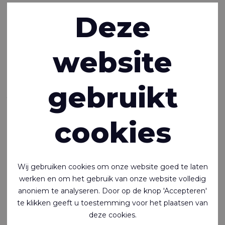
Deze
When
performance
website
matters - Stoffen
gebruikt
voor ballistische
bescherming
cookies
06-04-2023
Ballistische beschermingsmiddelen behoren tot de
Wij gebruiken cookies om onze website goed te laten
standaarduitrusting van politie en leger, maar worden ook
werken en om het gebruik van onze website volledig
steeds vaker gebruikt voor de persoonlijke bescherming
anoniem te analyseren. Door op de knop 'Accepteren'
van beveiligers en particulieren. Ballistische vesten kunnen
te klikken geeft u toestemming voor het plaatsen van
bescherming bieden tegen onder meer aanvallen met
deze cookies.