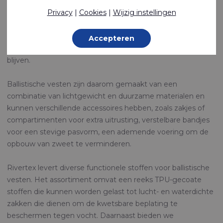
vuur- en steekwapens.
Privacy
|
Cookies
|
Wijzig instellingen
Dankzij de vooruitgang in materiaaltechnologie en ontwerp
bieden moderne ballistische vesten uitstekende
Accepteren
bescherming terwijl ze zo comfortabel en licht mogelijk
blijven.
Ballistische vesten zijn daarom gemaakt van een
combinatie van lichtgewicht en duurzame materialen en
kunnen verschillende accessoires hebben, zoals zakjes of
compartimenten voor extra uitrusting, verstelbare bandjes
voor een stevige pasvorm, een ademende voering om de
opbouw van zweet te verminderen.
Rivertex levert diverse functionele stoffen voor ballistische
vesten. Het assortiment omvat een reeks TPU-gecoate
stoffen die kunnen worden gelast tot lucht- en waterdichte
zakken die dienen om de kwetsbare beplating te
beschermen tegen vocht. Daarnaast bieden we