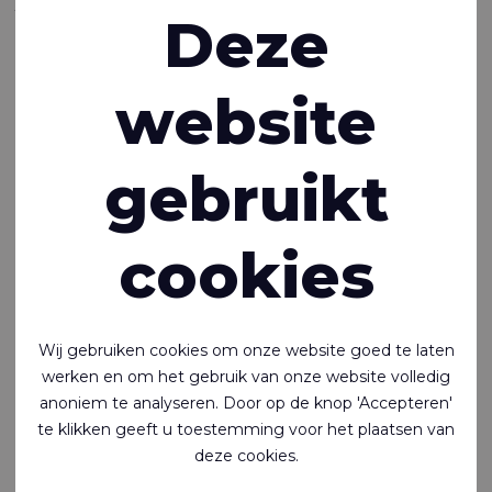
Vakbeurs
Deze
Techtextil 2022
website
12-05-2022
Industrie-experts van over de hele wereld ontmoeten elkaar
gebruikt
om de twee jaar op Techtextil. Het succesrecept van de
beurs is het overkoepelende karakter van de
productgroepen en toepassingsgebieden.
cookies
In 2019 was Techtextil voor het laatst… Er kwamen toen
42.500 bezoekers uit 105 landen kennismaken met de
nieuwste ontwikkelingen in technisch textiel, functionele
Wij gebruiken cookies om onze website goed te laten
kledingstoffen en nonwovens, aangeboden door 1501
werken en om het gebruik van onze website volledig
exposanten uit 57 landen.
anoniem te analyseren. Door op de knop 'Accepteren'
te klikken geeft u toestemming voor het plaatsen van
In 2021 werd Techtextil gecanceld, maar dit jaar kan het
deze cookies.
weer! Deze toonaangevende internationale vakbeurs voor