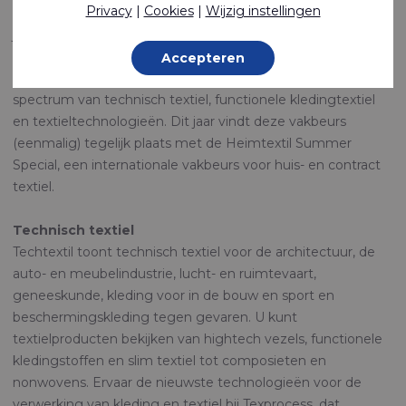
Privacy
|
Cookies
|
Wijzig instellingen
technisch textiel en nonwovens vindt plaats van 21 t/m 24
juni in Frankfurt am Main, Duitsland.
Accepteren
Internationale exposanten presenteren het volledige
spectrum van technisch textiel, functionele kledingtextiel
en textieltechnologieën. Dit jaar vindt deze vakbeurs
(eenmalig) tegelijk plaats met de Heimtextil Summer
Special, een internationale vakbeurs voor huis- en contract
textiel.
Technisch textiel
Techtextil toont technisch textiel voor de architectuur, de
auto- en meubelindustrie, lucht- en ruimtevaart,
geneeskunde, kleding voor in de bouw en sport en
beschermingskleding tegen gevaren. U kunt
textielproducten bekijken van hightech vezels, functionele
kledingstoffen en slim textiel tot composieten en
nonwovens. Ervaar de nieuwste technologieën voor de
verwerking van kleding en textiel bij Texprocess, dat