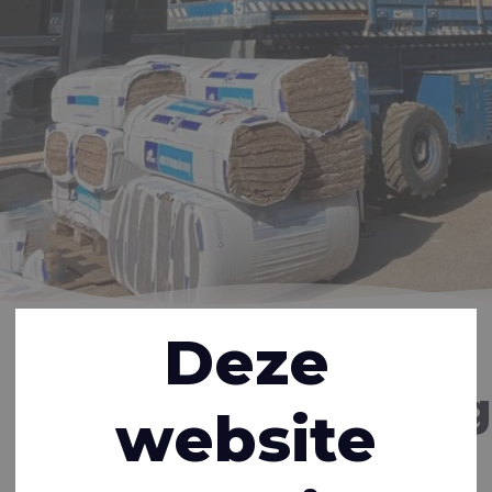
Home
Inspiratie
Nieuws
Kantooruitbreiding in
Deze
Nederland op schema
Kantooruitbreiding
website
in Nederland op