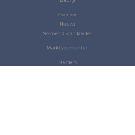
Bedrijf
Over ons
Nieuws
Normen & Standaarden
Marktsegmenten
Maritiem
Medisch
Persoonlijke bescherming
Industrie
Overkappingen en tenten
Heeft u vragen?
Neem contact met ons op: