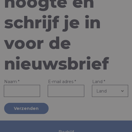
hoogte en
schrijf je in
voor de
nieuwsbrief
Naam
*
E-mail adres
*
Land
*
Verzenden