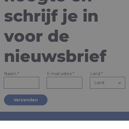
schrijf je in
voor de
nieuwsbrief
Naam
*
E-mail adres
*
Land
*
Verzenden
Bedrijf