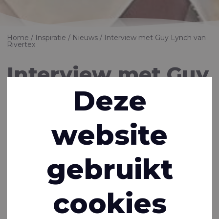
Home
Inspiratie
Nieuws
Interview met Guy Lynch van
Rivertex
Interview met Guy
Deze
Lynch van
Rivertex
website
24-11-2022
gebruikt
Deze week hebben we een speciale post. We ontmoeten
Guy Lynch voor een interview. Guy is Managing Director bij
Rivertex in het Verenigd Koninkrijk.
cookies
Een deel van mijn leven