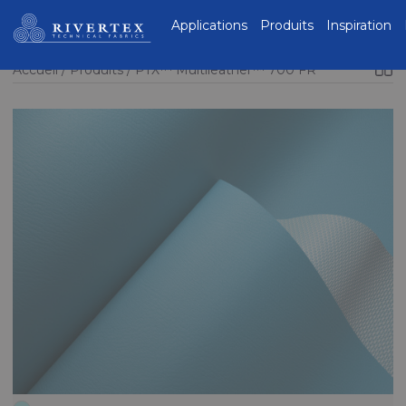
Rivertex Technical
Applications
Produits
Inspiration
Fabrics Group
Accueil
Produits
PTX™ Multileather™ 700 FR