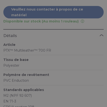
Veuillez nous contacter à propos de ce
matériel
Disponible sur stock (Au moins 1 rouleau)
Détails
Article
PTX™ Multileather™ 700 FR
Tissu de base
Polyester
Polymère de revêtement
PVC Enduction
Standards applicables
M2 (NPF 92-507)
EN 71-3
CPSIA section 108