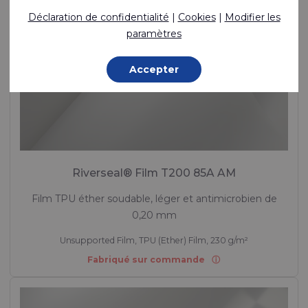
Déclaration de confidentialité
|
Cookies
|
Modifier les
paramètres
Accepter
Riverseal® Film T200 85A AM
Film TPU éther soudable, léger et antimicrobien de
0,20 mm
Unsupported Film, TPU (Ether) Film, 230 g/m²
Fabriqué sur commande