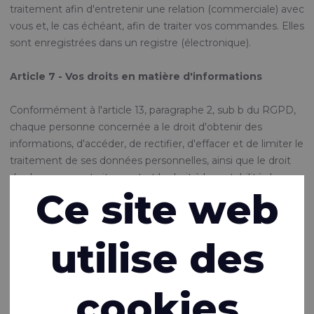
traitement afin d'entretenir une relation (commerciale) avec
vous et, le cas échéant, afin de traiter vos commandes. Elles
sont enregistrées dans un registre (électronique).
Article 7 - Vos droits en matière d'informations
Conformément à l'article 13, paragraphe 2, sub b du RGPD,
chaque personne concernée a le droit d'obtenir des
informations, d'accéder, de rectifier, d'effacer et de limiter le
traitement de ses données personnelles, ainsi que le droit
de s'opposer au traitement et le droit à la portabilité des
Ce site web
données.
Vous pouvez exercer ces droits en nous contactant à
finance@rivertex.nl
.
utilise des
Chaque demande doit être accompagnée d'une copie
d'une pièce d'identité en cours de validité, sur laquelle vous
apposez votre signature et indiquez l'adresse à laquelle
cookies
nous pouvons vous contacter.
Dans un délai d'un mois à compter de la demande soumise,