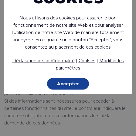
vous recevrez une réponse de notre part.
En fonction de la complexité et du nombre de demandes,
Nous utilisons des cookies pour assurer le bon
ce délai peut être porté à deux mois.
fonctionnement de notre site Web et pour analyser
l'utilisation de notre site Web de manière totalement
Article 8 - Obligations légales
anonyme. En cliquant sur le bouton "Accepter", vous
consentez au placement de ces cookies.
En cas d'infraction à toute loi ou réglementation, dont un
visiteur est suspecté et pour lequel les autorités exigent les
Déclaration de confidentialité
|
Cookies
|
Modifier les
données personnelles collectées par le contrôleur, elles lui
paramètres
seront fournies après une demande explicite et motivée de
ces autorités, après quoi ces données personnelles ne
Accepter
tombent plus sous la protection des dispositions de la
présente politique de confidentialité.
Si des informations sont nécessaires pour accéder à
certaines fonctionnalités du site, le contrôleur indiquera le
caractère obligatoire de ces informations lors de la
demande de ces données.