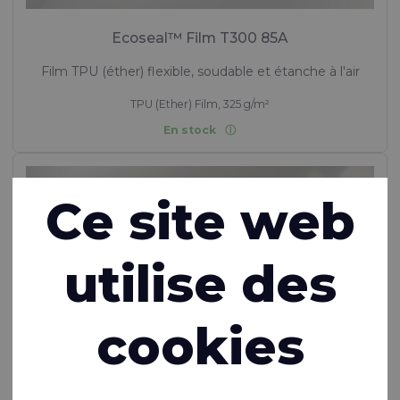
Ecoseal™ Film T300 85A
Film TPU (éther) flexible, soudable et étanche à l'air
TPU (Ether) Film, 325 g/m²
En stock
Ce site web
utilise des
cookies