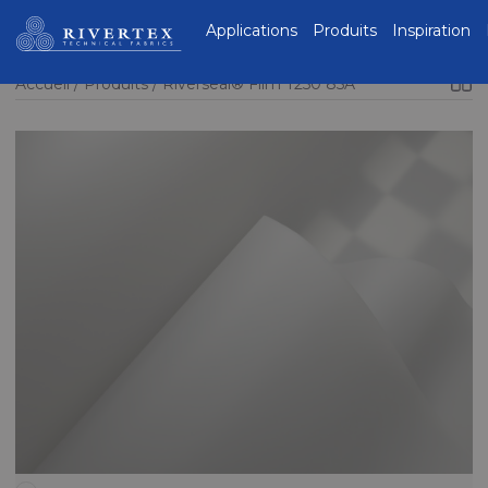
Rivertex Technical
Applications
Produits
Inspiration
Fabrics Group
Accueil
Produits
Riverseal® Film T250 85A