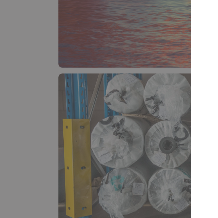
probablement remarqué que nous décri
comme des tissus techniques. Mais qu'es
En savoir plus
Pourquoi impliquer River
premières étapes du dé
produit fait toute la diff
Lorsque vous concevez un produit intégr
techniques—qu’il s’agisse de transport, d
construction ou d’équipements de p …
En savoir plus