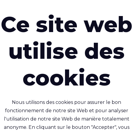
polyvalence et sa durabili
vons nos matériaux
t …
Ce site web
En savoir plus
utilise des
tex dès les
veloppement de
cookies
érence
ant des textiles
’usage médical, de
Nous utilisons des cookies pour assurer le bon
fonctionnement de notre site Web et pour analyser
l'utilisation de notre site Web de manière totalement
anonyme. En cliquant sur le bouton "Accepter", vous