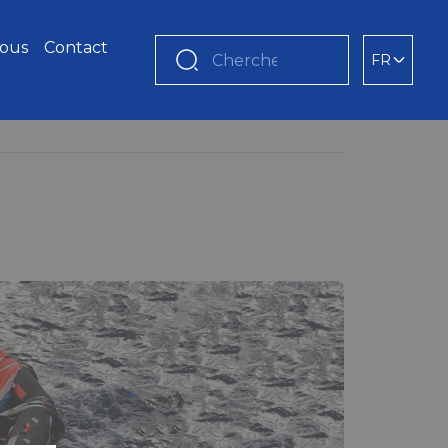
nous
Contact
FR
Chercher
tissus et films enduits de
lastique (TPU) a révolutionné les
 matériaux industriels grâce à sa