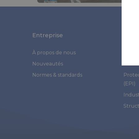
Entreprise
Appli
À propos de nous
Marit
Nouveautés
Médic
Normes & standards
Prote
(EPI)
Indust
Struc