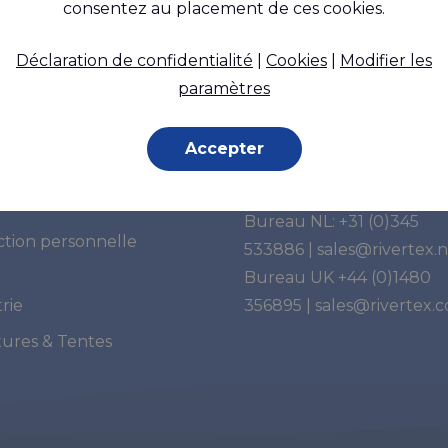
consentez au placement de ces cookies.
Déclaration de confidentialité
|
Cookies
|
Modifier les
paramètres
cations
Vous avez des questi
Accepter
Merci de nous contacter:
ime
al
Bureau NL:
+31 (0)345
ction personnelle
533886
|
sales@rivertex.n
Bureau UK
+44 (0)1480
rie
356895
|
sales@rivertex.c
tures & Tentes