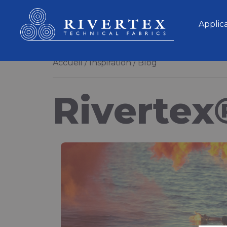
Rivertex Technical Fabrics Group
Applic
Accueil
Inspiration
Blog
Rivertex
Que sont les tissus techn
Comprendre la technologi
textiles haute performan
Si vous avez déjà parcouru notre collect