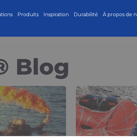
ations
Produits
Inspiration
Durabilité
À propos de 
® Blog
iques ?
Comprendre les 
e derrière les
TPU
ce
Le polyuréthane thermop
marchés du textile et des
ion, vous avez