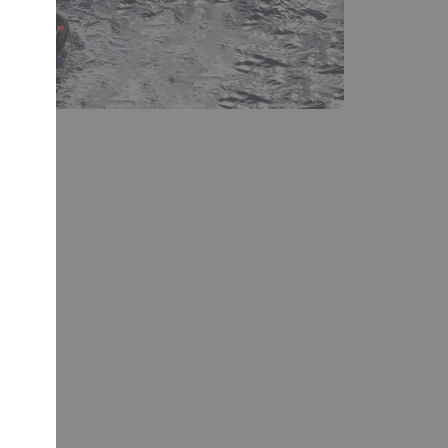
té. Rive …