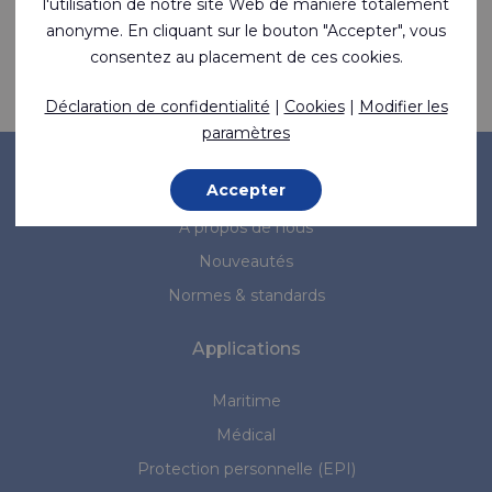
l'utilisation de notre site Web de manière totalement
candidature spontanée.
anonyme. En cliquant sur le bouton "Accepter", vous
consentez au placement de ces cookies.
Contactez-nous
Déclaration de confidentialité
|
Cookies
|
Modifier les
paramètres
Entreprise
Accepter
À propos de nous
Nouveautés
Normes & standards
Applications
Maritime
Médical
Protection personnelle (EPI)