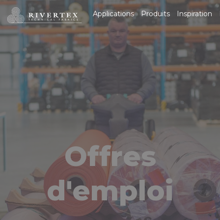
Rivertex Technical
Applications
Produits
Inspiration
Fabrics Group
Offres
d'emploi