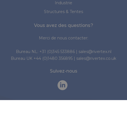
Industrie
Structures & Tentes
Vous avez des questions?
Merci de nous contacter:
Bureau NL:
+31 (0)345 533886
|
sales@rivertex.nl
Bureau UK
+44 (0)1480 356895
|
sales@rivertex.co.uk
Suivez-nous
© 2026 Rivertex Technical Fabrics Group