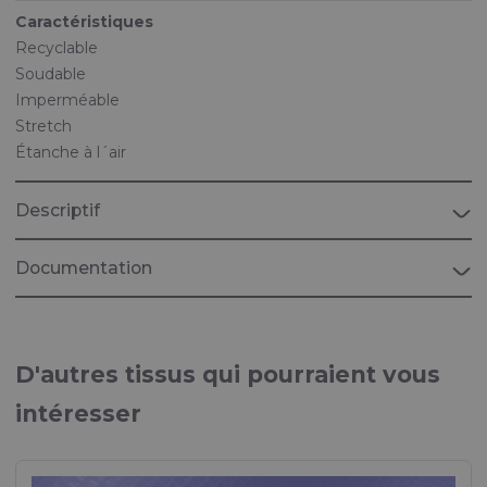
Caractéristiques
Recyclable
Soudable
Imperméable
Stretch
Étanche à l´air
Descriptif
Documentation
Brochure "MÉDICAL"
Tissus pour applications médicales
D'autres tissus qui pourraient vous
Brochure "MARITIME"
intéresser
Tissus pour applications marines