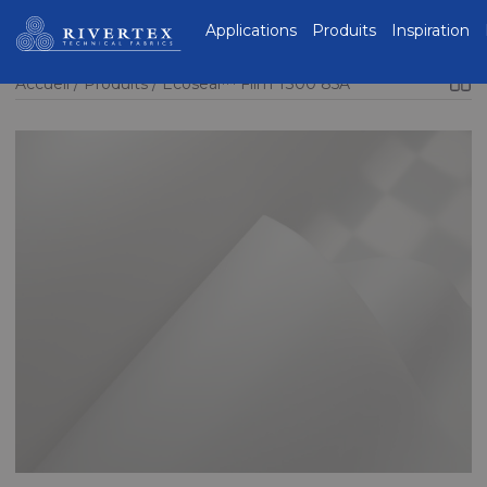
Rivertex Technical
Applications
Produits
Inspiration
Fabrics Group
Accueil
Produits
Ecoseal™ Film T300 85A