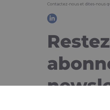
Contactez-nous et dites-nous que
Restez
abonne
newsle
Nom
*