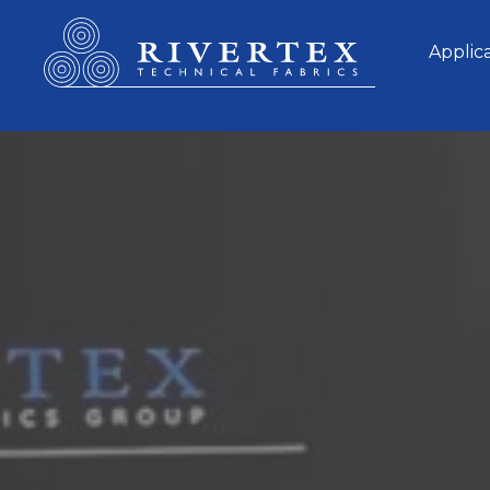
Rivertex Technical Fabrics Group
Applic