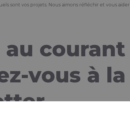
ls sont vos projets. Nous aimons réfléchir et vous aider à
 au courant
z-vous à la
tter
Adresse email
*
Pays