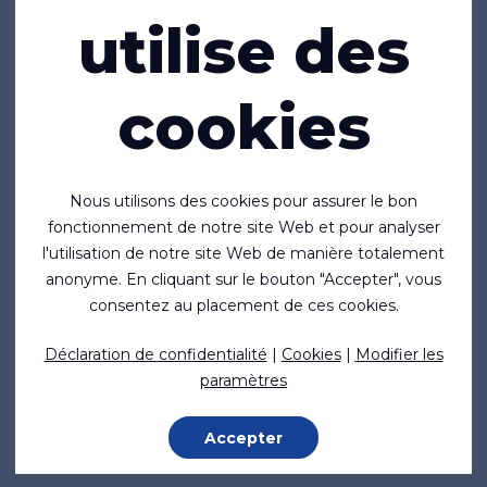
Normes & standards
utilise des
Applications
cookies
Maritime
Médical
Protection personnelle (EPI)
Nous utilisons des cookies pour assurer le bon
Industrie
fonctionnement de notre site Web et pour analyser
Structures & Tentes
l'utilisation de notre site Web de manière totalement
anonyme. En cliquant sur le bouton "Accepter", vous
Vous avez des questions?
consentez au placement de ces cookies.
Merci de nous contacter:
Déclaration de confidentialité
|
Cookies
|
Modifier les
paramètres
Bureau NL:
+31 (0)345 533886
|
sales@rivertex.nl
Bureau UK
+44 (0)1480 356895
|
sales@rivertex.co.uk
Accepter
Suivez-nous