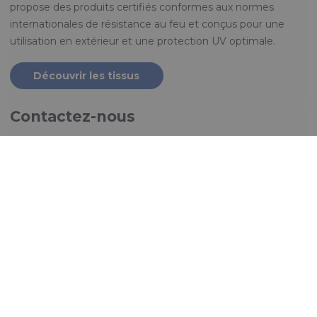
propose des produits certifiés conformes aux normes
internationales de résistance au feu et conçus pour une
utilisation en extérieur et une protection UV optimale.
Découvrir les tissus
Contactez-nous
Vous recherchez un tissu enduit de polyuréthane (PU)
offrant des performances fiables pour diverses
applications ? Contactez-nous dès aujourd’hui pour
découvrir comment RTX™ ou RTX+™ peuvent vous offrir la
durabilité que vous recherchez.
Contactez-nous
Entreprise