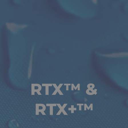
RTX™ &
RTX+™