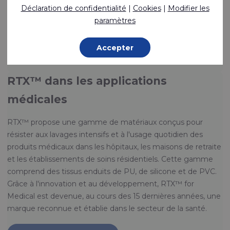
Différentes collections sont disponibles en stock et
Déclaration de confidentialité
|
Cookies
|
Modifier les
conviennent à la confection de vêtements, tentes, bâches,
paramètres
sacs et bien d'autres produits.
Accepter
Découvrir les tissus
RTX™ dans les applications
médicales
RTX™ propose une gamme de matériaux conçus pour
résister aux lavages intensifs et à l'usage quotidien des
produits médicaux dans les hôpitaux, les maisons de retraite
et les établissements de soins résidentiels. Cette gamme
comprend des tissus enduits de PU, de silicone et de PVC.
Grâce à l'innovation et au développement, RTX™ for
Medical est devenue, au cours des 15 dernières années, une
marque reconnue et établie dans le secteur de la santé.