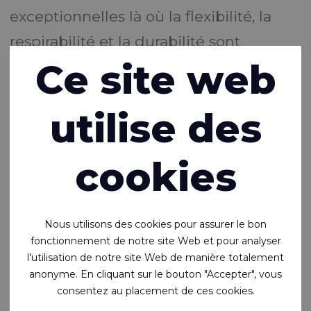
exceptionnelles là où la flexibilité, la
respirabilité et la durabilité sont
Ce site web
essentielles. Conçues pour des
applications techniques dans les
utilise des
secteurs des EPI, du médical, des
activités de plein air et de l'industrie.
cookies
RTX™ & RTX+™
Imperméable, déperlant et respirant
Les produits de la marque RTX™ englobent toute l'offre de
Nous utilisons des cookies pour assurer le bon
l'entreprise en matière de tissus enduits de polyuréthane,
fonctionnement de notre site Web et pour analyser
conçus pour résister aux environnements les plus extrêmes.
l'utilisation de notre site Web de manière totalement
Ils offrent des tissus hautement déperlants et
anonyme. En cliquant sur le bouton "Accepter", vous
imperméables.
consentez au placement de ces cookies.
La technologie RTX+™ assure une respirabilité supérieure.