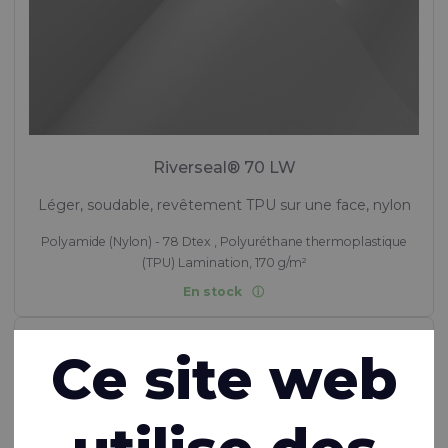
Riverseal® 70 LW
Léger, soudable, revêtement TPU sur une face, nylon
Polyamide (Nylon) - 78 Dtex , Polyuréthane thermoplastique
(TPU) Lamination, 170 g/m²
En stock
Ce site web