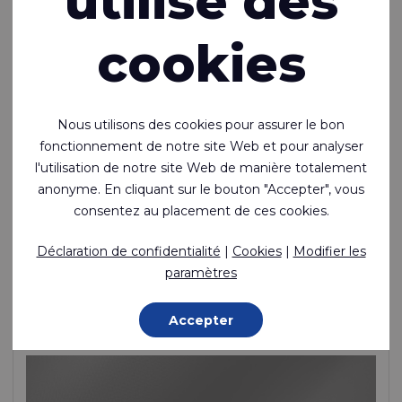
utilise des
cookies
Nous utilisons des cookies pour assurer le bon
fonctionnement de notre site Web et pour analyser
l'utilisation de notre site Web de manière totalement
Riverseal® 70 RS ULW
anonyme. En cliquant sur le bouton "Accepter", vous
consentez au placement de ces cookies.
Ultraléger, soudable, enduit de TPU sur une face, nylon
ripstop
Déclaration de confidentialité
|
Cookies
|
Modifier les
paramètres
Polyamide (Nylon) - 78 Dtex , Polyuréthane thermoplastique
(TPU) Lamination, 110 g/m²
Accepter
Fabriqué sur commande