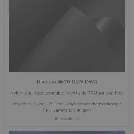
Riverseal® 70 ULW DWR
Nylon ultraléger, soudable, revêtu de TPU sur une face
Polyamide (Nylon) - 78 Dtex , Polyuréthane thermoplastique
(TPU) Lamination, 110 g/m²
En stock