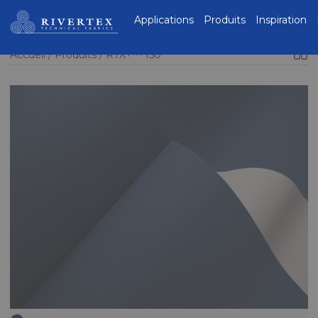
Rivertex Technical
Applications
Produits
Inspiration
Fabrics Group
Accueil
Produits
RTX+™ 150