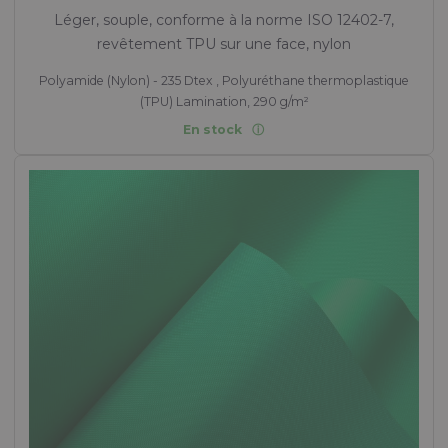
Léger, souple, conforme à la norme ISO 12402-7,
revêtement TPU sur une face, nylon
Polyamide (Nylon) - 235 Dtex , Polyuréthane thermoplastique
(TPU) Lamination, 290 g/m²
En stock