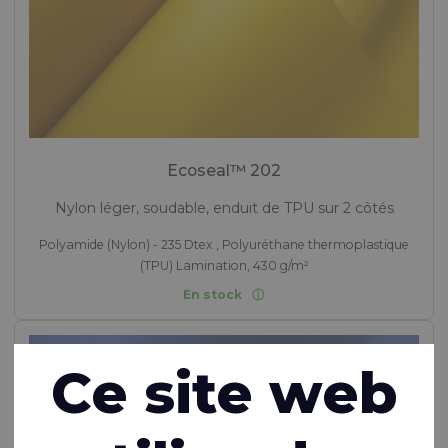
Ecoseal™ 202
Nylon léger, soudable, enduit de TPU sur 2 côtés
Polyamide (Nylon) - 235 Dtex , Polyuréthane thermoplastique
(TPU) Lamination, 430 g/m²
En stock
Ce site web