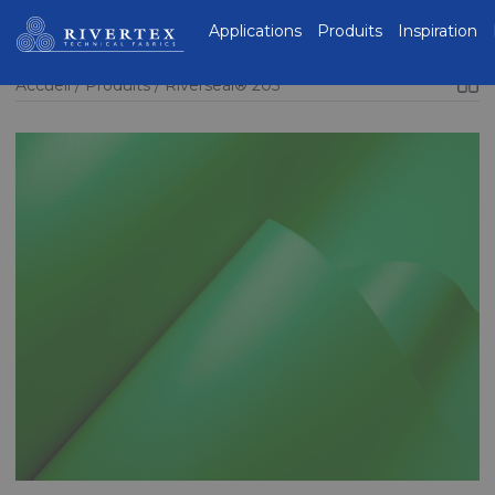
Rivertex Technical
Applications
Produits
Inspiration
Fabrics Group
Accueil
Produits
Riverseal® 205