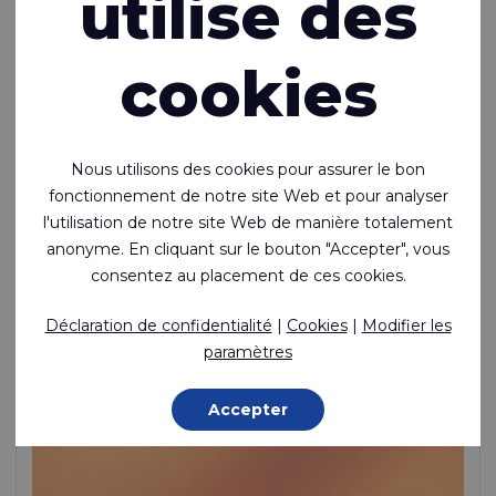
utilise des
cookies
Nous utilisons des cookies pour assurer le bon
fonctionnement de notre site Web et pour analyser
l'utilisation de notre site Web de manière totalement
Riverseal® 200
anonyme. En cliquant sur le bouton "Accepter", vous
consentez au placement de ces cookies.
Léger, étanche à l'air, revêtement TPU sur une face,
nylon
Déclaration de confidentialité
|
Cookies
|
Modifier les
Polyamide (Nylon) - 235 Dtex , Polyuréthane thermoplastique
paramètres
(TPU) Lamination, 270 g/m²
En stock
Accepter