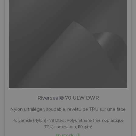
Riverseal® 70 ULW DWR
Nylon ultraléger, soudable, revêtu de TPU sur une face
Polyamide (Nylon) - 78 Dtex , Polyuréthane thermoplastique
(TPU) Lamination, 110 g/m²
En stock