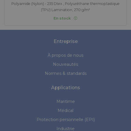
Polyamide (Nylon) - 235 Dtex , Polyuréthane thermoplastique
(TPU) Lamination, 270 g/m²
En stock
Entreprise
À propos de nous
Nouveautés
Normes & standards
Applications
Maritime
Médical
Protection personnelle (EPI)
Industrie