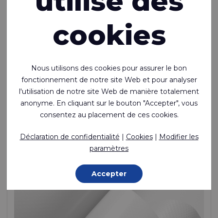
utilise des
cookies
Rivercyclon® 330
Recyclable, sans substances toxiques, enduit de PP (1
Nous utilisons des cookies pour assurer le bon
face brillante) sur tissu PP. L’alternative durable aux
fonctionnement de notre site Web et pour analyser
textiles enduits de PVC.
l'utilisation de notre site Web de manière totalement
anonyme. En cliquant sur le bouton "Accepter", vous
Polypropylene (PP) - 1100 Dtex , Polypropylène (PP) Enduction,
330 g/m²
consentez au placement de ces cookies.
Fabriqué sur commande
Déclaration de confidentialité
|
Cookies
|
Modifier les
paramètres
Accepter