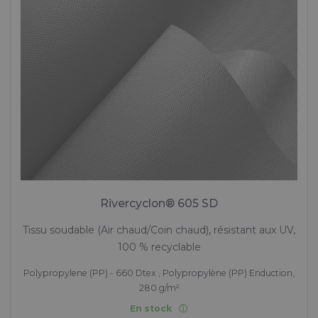
Rivercyclon® 605 SD
Tissu soudable (Air chaud/Coin chaud), résistant aux UV,
100 % recyclable
Polypropylene (PP) - 660 Dtex , Polypropylène (PP) Enduction,
280 g/m²
En stock