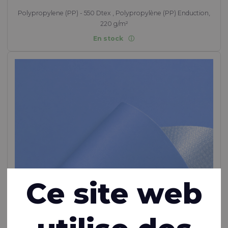
Polypropylene (PP) - 550 Dtex , Polypropylène (PP) Enduction,
220 g/m²
En stock
Ce site web