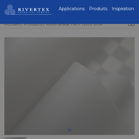
Rivertex Technical
Applications
Produits
Inspiration
Fabrics Group
Accueil
Produits
Riverseal® Film T200 87A