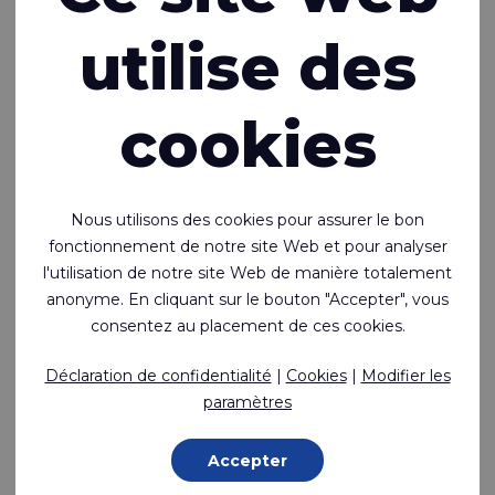
utilise des
cookies
Nous utilisons des cookies pour assurer le bon
fonctionnement de notre site Web et pour analyser
l'utilisation de notre site Web de manière totalement
anonyme. En cliquant sur le bouton "Accepter", vous
consentez au placement de ces cookies.
Déclaration de confidentialité
|
Cookies
|
Modifier les
Ecoseal™ 652
paramètres
Polyester enduit de TPU sur les deux faces, étanche à
l'air et soudable
Accepter
Polyester - 1100 Dtex , TPU (Ether) Enduction, 700 g/m²