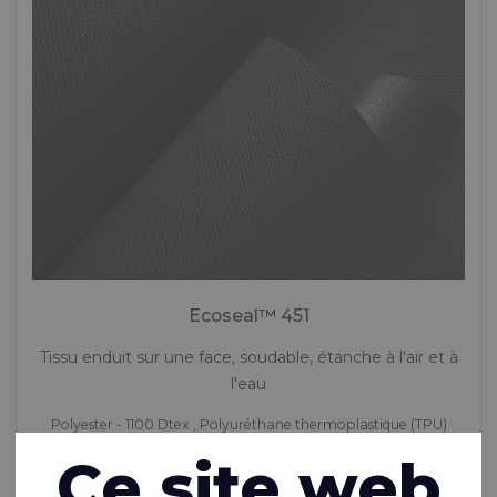
Ecoseal™ 451
Tissu enduit sur une face, soudable, étanche à l'air et à
l'eau
Polyester - 1100 Dtex , Polyuréthane thermoplastique (TPU)
Enduction, 450 g/m²
Ce site web
En stock