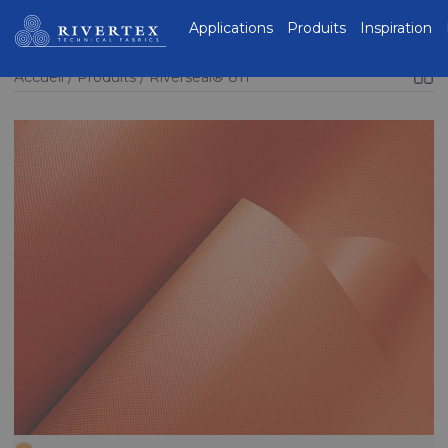
Rivertex Technical
Applications
Produits
Inspiration
Fabrics Group
Accueil
Produits
Riverseal® 811