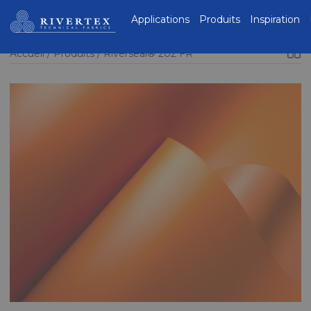
Rivertex Technical
Applications
Produits
Inspiration
Fabrics Group
Accueil
Produits
Riverseal® 202 FR