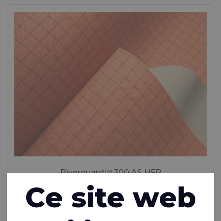
Riverguard™ 300 AS HFR
Ce site web
Tissu ignifuge, antistatique, respirant et imperméable à
3 couches en polyester (98%)/carbone (2%) avec
revêtement PU et tissu de support en modacrylique