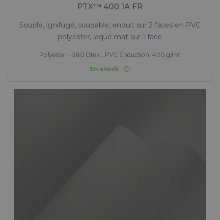
PTX™ 400 1A FR
Souple, ignifugé, soudable, enduit sur 2 faces en PVC
polyester, laqué mat sur 1 face
Polyester - 280 Dtex , PVC Enduction, 400 g/m²
En stock