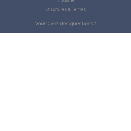
Industrie
Structures & Tentes
Vous avez des questions?
Merci de nous contacter:
Bureau NL:
+31 (0)345 533886
|
sales@rivertex.nl
Bureau UK
+44 (0)1480 356895
|
sales@rivertex.co.uk
Suivez-nous
© 2026 Rivertex Technical Fabrics Group
Cookies