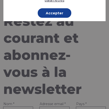
paramètres
Accepter
Restez au
courant et
abonnez-
vous à la
newsletter
Nom
*
Adresse email
*
Pays
*