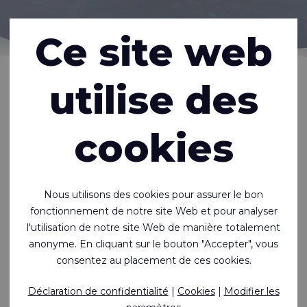
Ce site web
Accueil
Inspiration
Nouveautés
Techtextil 2022
utilise des
Techtextil 2022
cookies
Enfin c'est à nouveau possible ! Rivertex expose Techtextil
2022 à Francfort.
Nous utilisons des cookies pour assurer le bon
Techtextil 2022
fonctionnement de notre site Web et pour analyser
Francfort, Allemagne
l'utilisation de notre site Web de manière totalement
21 au 24 juin 2022
anonyme. En cliquant sur le bouton "Accepter", vous
consentez au placement de ces cookies.
Nous vous invitons cordialement à nous rendre visite au
stand C15 dans le Hall 11
.
Déclaration de confidentialité
|
Cookies
|
Modifier les