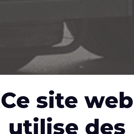
Ce site web
ser du carburant et contribuer à l'environnement à un c
utilise des