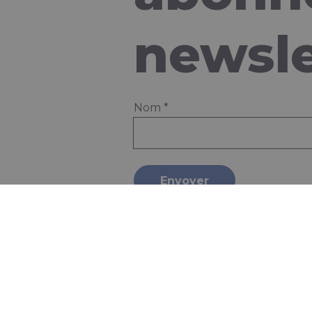
newsle
Nom
*
Envoyer
Entreprise
Appli