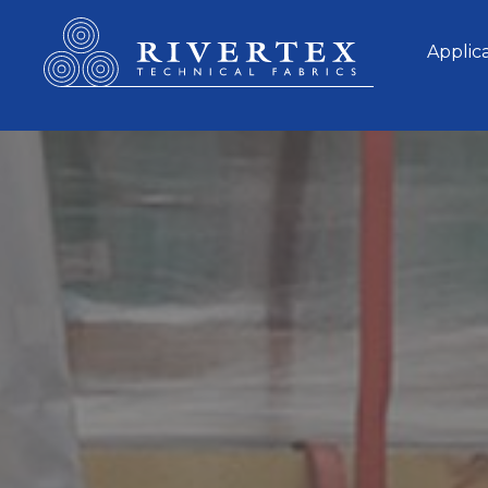
Rivertex Technical Fabrics Group
Applic