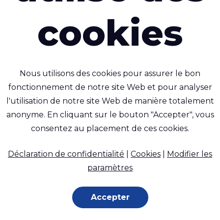
ser du carbura
cookies
er à l'environ
similaire?
Nous utilisons des cookies pour assurer le bon
fonctionnement de notre site Web et pour analyser
l'utilisation de notre site Web de manière totalement
anonyme. En cliquant sur le bouton "Accepter", vous
ales de camion sont fabriquées en tissu de bâche enduit 
consentez au placement de ces cookies.
contiennent également des substances nocives et ne peuve
Déclaration de confidentialité
|
Cookies
|
Modifier les
'incinérateur libérant des fumées toxiques dans l'envir
paramètres
res, tels que les tissus enduits de TPU, sont généraleme
Accepter
lés.