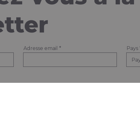
tter
Adresse email
*
Pays
cations
Vous avez des questi