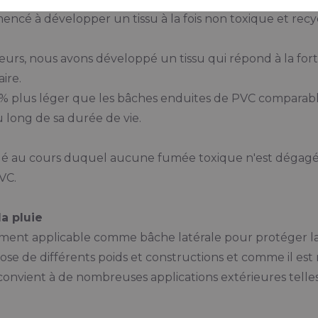
mencé à développer un tissu à la fois non toxique et rec
.
reurs, nous avons développé un tissu qui répond à la f
ire.
 plus léger que les bâches enduites de PVC comparabl
 long de sa durée de vie.
 au cours duquel aucune fumée toxique n'est dégagé
VC.
la pluie
ent applicable comme bâche latérale pour protéger la
se de différents poids et constructions et comme il est 
vient à de nombreuses applications extérieures telles