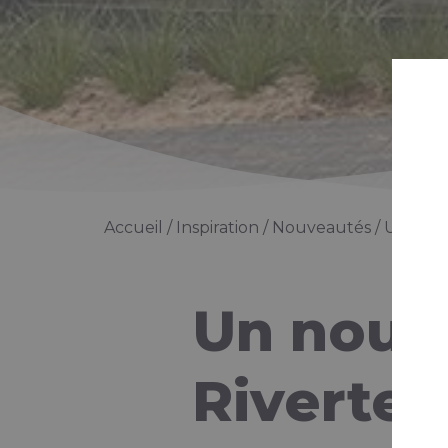
Accueil
Inspiration
Nouveautés
Un nouv
Un nouv
Rivertex