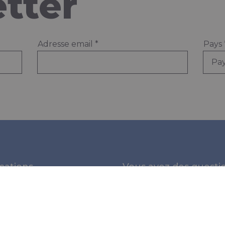
tter
Adresse email
*
Pays
cations
Vous avez des questi
Merci de nous contacter:
ime
al
Bureau NL:
+31 (0)345