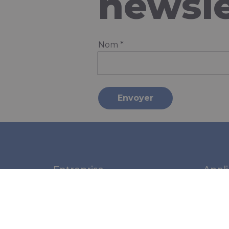
newsle
Nom
*
Envoyer
Entreprise
Appli
À propos de nous
Marit
Nouveautés
Médic