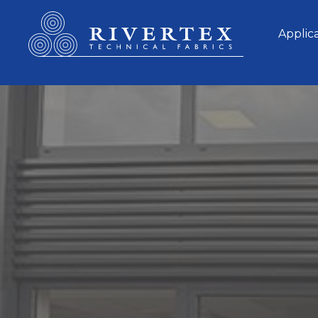
Rivertex Technical Fabrics Group
Applic