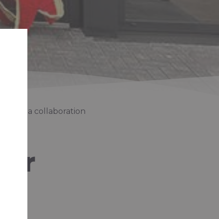
irant la collaboration
our