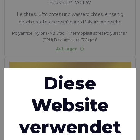
Ecoseal™ 70 LW
Leichtes, luftdichtes und wasserdichtes, einseitig
beschichtetes, schweißbares Polyamidgewebe
Polyamide (Nylon) - 78 Dtex , Thermoplastisches Polyurethan
(TPU) Beschichtung, 170 g/m²
Auf Lager
Diese
Website
verwendet