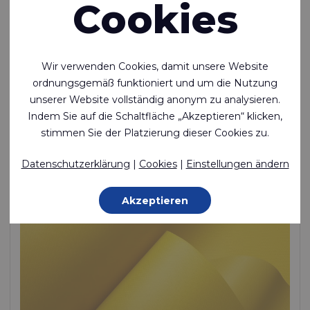
Cookies
Ecoseal™ 200
Wir verwenden Cookies, damit unsere Website
Luftdichtes, verschweißbares, einseitig beschichtetes
ordnungsgemäß funktioniert und um die Nutzung
Polyamid
unserer Website vollständig anonym zu analysieren.
Indem Sie auf die Schaltfläche „Akzeptieren“ klicken,
Polyamide (Nylon) - 235 Dtex , Thermoplastisches Polyurethan
stimmen Sie der Platzierung dieser Cookies zu.
(TPU) Beschichtung, 275 g/m²
Auf Lager
Datenschutzerklärung
|
Cookies
|
Einstellungen ändern
Akzeptieren