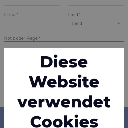
Firma
*
Land
*
Notiz oder Frage
*
Diese
Eine Kopie dieser Nachricht an eine weitere Person senden
Website
verwendet
Informationen anfragen
Cookies
Firma