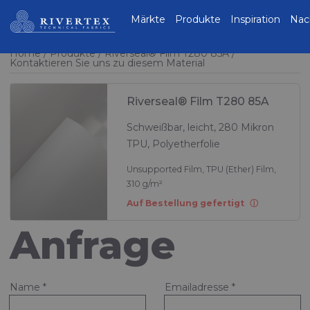
Rivertex Technical
Märkte
Produkte
Inspiration
Nac
Fabrics Group
Home
Produkte
Riverseal® Film T280 85A
Kontaktieren Sie uns zu diesem Material
Riverseal® Film T280 85A
Schweißbar, leicht, 280 Mikron
TPU, Polyetherfolie
Unsupported Film, TPU (Ether) Film,
310 g/m²
Auf Bestellung gefertigt
Anfrage
Name
*
Emailadresse
*