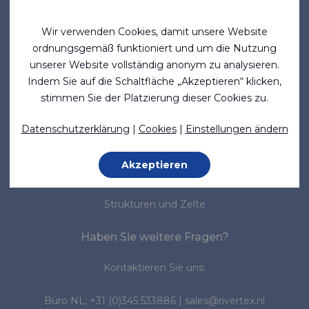
Über uns
Neuigkeiten
Wir verwenden Cookies, damit unsere Website
ordnungsgemäß funktioniert und um die Nutzung
Normen & Standards
unserer Website vollständig anonym zu analysieren.
Indem Sie auf die Schaltfläche „Akzeptieren“ klicken,
Marktsegmente
stimmen Sie der Platzierung dieser Cookies zu.
Marine
Datenschutzerklärung
|
Cookies
|
Einstellungen ändern
Medizin
Arbeitsschutz
Akzeptieren
Industrie
Strukturen und Zelte
Haben Sie weitere Fragen?
Kontaktieren Sie uns:
Büro NL:
+31 (0)345 533886
|
sales@rivertex.nl