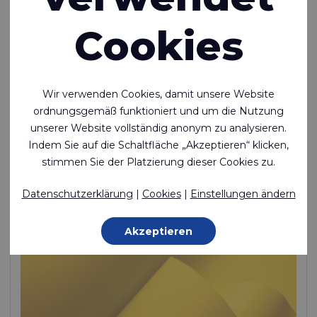
Cookies
Ecoseal™ 70 LW
Wir verwenden Cookies, damit unsere Website
Leichtes, luftdichtes und wasserdichtes, einseitig
ordnungsgemäß funktioniert und um die Nutzung
beschichtetes, schweißbares Polyamidgewebe
unserer Website vollständig anonym zu analysieren.
Polyamide (Nylon) - 78 Dtex , Thermoplastisches Polyurethan
Indem Sie auf die Schaltfläche „Akzeptieren“ klicken,
(TPU) Beschichtung, 170 g/m²
stimmen Sie der Platzierung dieser Cookies zu.
Auf Lager
Datenschutzerklärung
|
Cookies
|
Einstellungen ändern
Akzeptieren