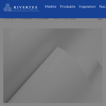
Rivertex Technical
Märkte
Produkte
Inspiration
Nac
Fabrics Group
Home
Produkte
Ecoseal™ Film T150 85A