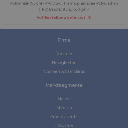
Polyamide (Nylon) - 470 Dtex , Thermoplastisches Polyurethan
(TPU) Beschichtung, 550 g/m²
Auf Bestellung gefertigt
Firma
Über uns
Neuigkeiten
Normen & Standards
Marktsegmente
Marine
Medizin
Arbeitsschutz
Industrie