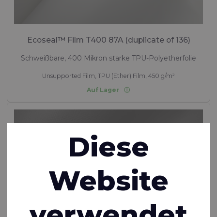
Ecoseal™ Film T400 87A (duplicate of 136)
Schweißbare, 400 Mikron starke TPU-Polyetherfolie
Unsupported Film, TPU (Ether) Film, 450 g/m²
Auf Lager
Diese
Website
verwendet