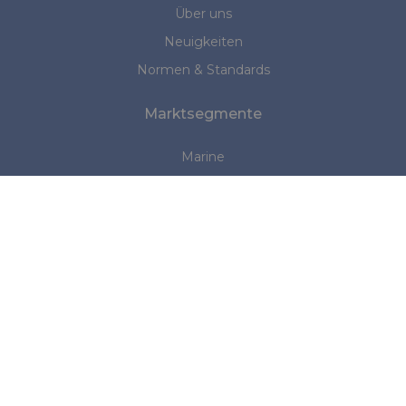
Über uns
Neuigkeiten
Normen & Standards
Marktsegmente
Marine
Medizin
Arbeitsschutz
Industrie
Strukturen und Zelte
Haben Sie weitere Fragen?
Kontaktieren Sie uns:
Büro NL:
+31 (0)345 533886
|
sales@rivertex.nl