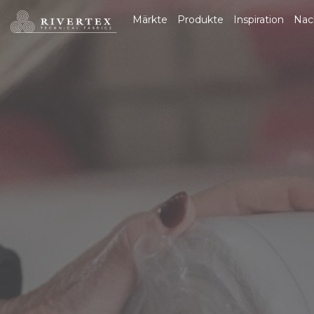
Rivertex Technical
Märkte
Produkte
Inspiration
Nac
Fabrics Group