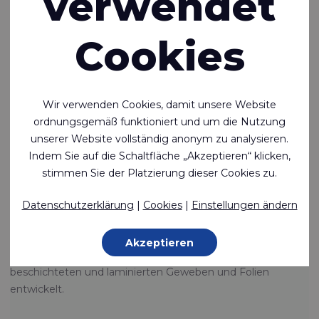
verwendet
Textillösungen. Unsere Kunden
vertrauen auf unsere objektive
Cookies
Beratung und unser umfassendes
Produktwissen.
Rivertex® Technical Fabrics
Wir verwenden Cookies, damit unsere Website
ordnungsgemäß funktioniert und um die Nutzung
Innovation schaffen. Produzieren. Liefern.
unserer Website vollständig anonym zu analysieren.
Flexible Fertigungskapazitäten haben es uns ermöglicht,
Indem Sie auf die Schaltfläche „Akzeptieren“ klicken,
kontinuierlich neue, leistungsstarke Produkte zu entwickeln.
stimmen Sie der Platzierung dieser Cookies zu.
Die Waren werden dort produziert und im Anschluss
zugelassen, um praktisch jede Anforderung zu erfüllen.
Datenschutzerklärung
|
Cookies
|
Einstellungen ändern
Im Laufe der Jahre haben wir uns international zu einem
Akzeptieren
der weltweit führenden Anbieter von technischen
beschichteten und laminierten Geweben und Folien
entwickelt.